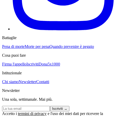
Battaglie
Pena di morte
Morte per pena
Quando prevenire è peggio
Cosa puoi fare
Firma l'appello
Iscriviti
Dona
5x1000
Istituzionale
Chi siamo
Newsletter
Contatti
Newsletter
Una sola, settimanale. Mai più.
Iscriviti
→
Accetto i
termini di privacy
e l'uso dei miei dati per ricevere la