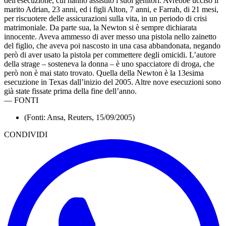
dell'esecuzione, cui hanno assistito i suoi genitori. Avrebbe ucciso il
marito Adrian, 23 anni, ed i figli Alton, 7 anni, e Farrah, di 21 mesi,
per riscuotere delle assicurazioni sulla vita, in un periodo di crisi
matrimoniale. Da parte sua, la Newton si è sempre dichiarata
innocente. Aveva ammesso di aver messo una pistola nello zainetto
del figlio, che aveva poi nascosto in una casa abbandonata, negando
però di aver usato la pistola per commettere degli omicidi. L’autore
della strage – sosteneva la donna – è uno spacciatore di droga, che
però non è mai stato trovato. Quella della Newton è la 13esima
esecuzione in Texas dall’inizio del 2005. Altre nove esecuzioni sono
già state fissate prima della fine dell’anno.
—
FONTI
(Fonti: Ansa, Reuters, 15/09/2005)
CONDIVIDI