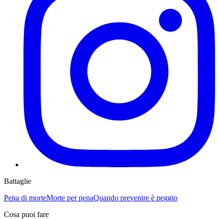
Battaglie
Pena di morte
Morte per pena
Quando prevenire è peggio
Cosa puoi fare