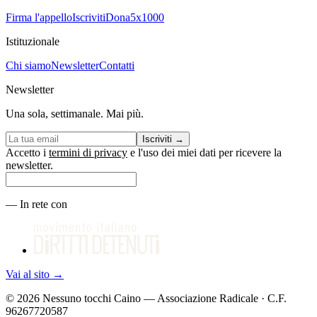
Firma l'appello
Iscriviti
Dona
5x1000
Istituzionale
Chi siamo
Newsletter
Contatti
Newsletter
Una sola, settimanale. Mai più.
Iscriviti
→
Accetto i
termini di privacy
e l'uso dei miei dati per ricevere la
newsletter.
—
In rete con
Vai al sito
→
©
2026
Nessuno tocchi Caino — Associazione Radicale · C.F.
96267720587