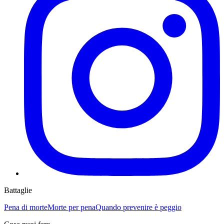
Battaglie
Pena di morte
Morte per pena
Quando prevenire è peggio