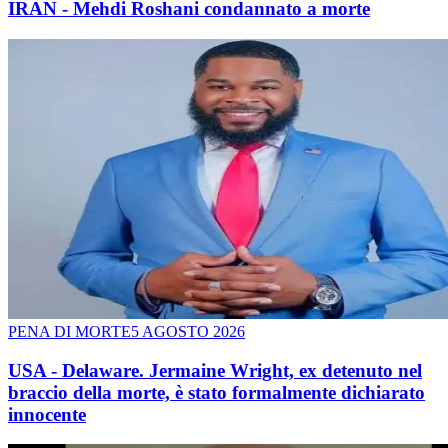
IRAN - Mehdi Roshani condannato a morte
PENA DI MORTE
5 AGOSTO 2026
USA - Delaware. Jermaine Wright, ex detenuto nel
braccio della morte, è stato formalmente dichiarato
innocente