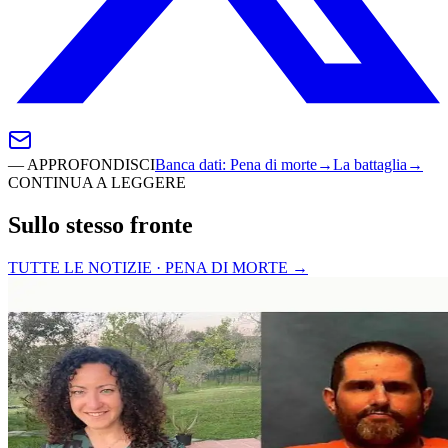
—
APPROFONDISCI
Banca dati
:
Pena di morte
→
La battaglia
→
CONTINUA A LEGGERE
Sullo stesso fronte
TUTTE LE NOTIZIE · PENA DI MORTE
→