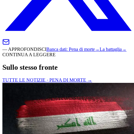
—
APPROFONDISCI
Banca dati
:
Pena di morte
→
La battaglia
→
CONTINUA A LEGGERE
Sullo stesso fronte
TUTTE LE NOTIZIE · PENA DI MORTE
→