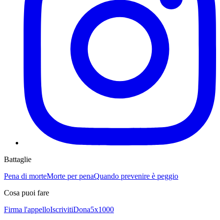
Battaglie
Pena di morte
Morte per pena
Quando prevenire è peggio
Cosa puoi fare
Firma l'appello
Iscriviti
Dona
5x1000