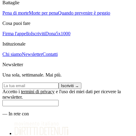
Battaglie
Pena di morte
Morte per pena
Quando prevenire è peggio
Cosa puoi fare
Firma l'appello
Iscriviti
Dona
5x1000
Istituzionale
Chi siamo
Newsletter
Contatti
Newsletter
Una sola, settimanale. Mai più.
Iscriviti
→
Accetto i
termini di privacy
e l'uso dei miei dati per ricevere la
newsletter.
—
In rete con