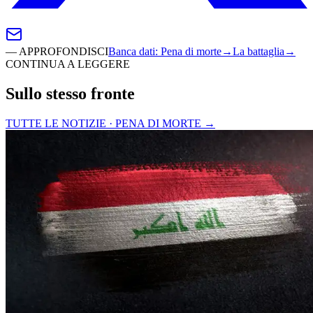
—
APPROFONDISCI
Banca dati
:
Pena di morte
→
La battaglia
→
CONTINUA A LEGGERE
Sullo stesso fronte
TUTTE LE NOTIZIE · PENA DI MORTE
→