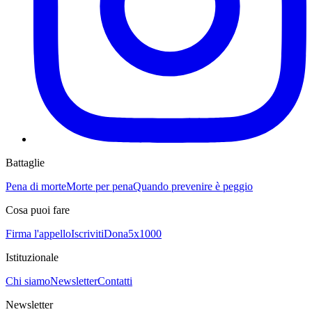
Battaglie
Pena di morte
Morte per pena
Quando prevenire è peggio
Cosa puoi fare
Firma l'appello
Iscriviti
Dona
5x1000
Istituzionale
Chi siamo
Newsletter
Contatti
Newsletter