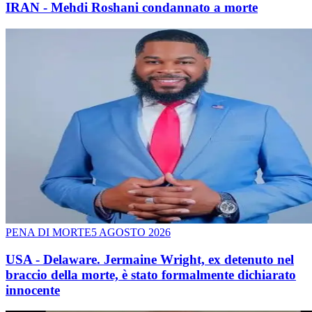
IRAN - Mehdi Roshani condannato a morte
PENA DI MORTE
5 AGOSTO 2026
USA - Delaware. Jermaine Wright, ex detenuto nel
braccio della morte, è stato formalmente dichiarato
innocente