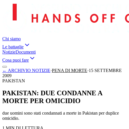
Chi siamo
Le battaglie
Notizie
Documenti
Cosa puoi fare
←
ARCHIVIO NOTIZIE
·
PENA DI MORTE
·
15 SETTEMBRE
2009
PAKISTAN
PAKISTAN: DUE CONDANNE A
MORTE PER OMICIDIO
due uomini sono stati condannati a morte in Pakistan per duplice
omicidio.
1 MIN DI LETTURA