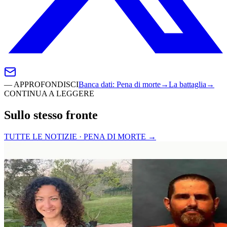
—
APPROFONDISCI
Banca dati
:
Pena di morte
→
La battaglia
→
CONTINUA A LEGGERE
Sullo stesso fronte
TUTTE LE NOTIZIE · PENA DI MORTE
→