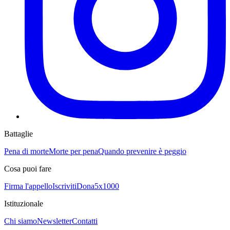
Battaglie
Pena di morte
Morte per pena
Quando prevenire è peggio
Cosa puoi fare
Firma l'appello
Iscriviti
Dona
5x1000
Istituzionale
Chi siamo
Newsletter
Contatti