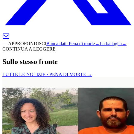
—
APPROFONDISCI
Banca dati
:
Pena di morte
→
La battaglia
→
CONTINUA A LEGGERE
Sullo stesso fronte
TUTTE LE NOTIZIE · PENA DI MORTE
→