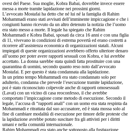
ovest del Paese. Sua moglie, Kobra Babai, dovrebbe invece essere
messa a morte tramite lapidazione nei prossimi giorni.
L’avvocato Mostafai ha detto che né lui né la famiglia di Rahim
Mohammadi erano stati avvisati dell’imminente impiccagione e che i
congiunti hanno ricevuto da un altro detenuto la notizia che l’uomo
era stato messo a morte. Il legale ha spiegato che Rahim
Mohammadi e Kobra Babai, sposati da circa 16 anni e con una figlia
di 11, vivevano in condizioni di estrema povertà ed erano costretti a
ricorrere all’assistenza economica di organizzazioni statali. Alcuni
impiegati di queste organizzazioni avrebbero offerto ulteriore denaro
all’uomo per poter avere rapporti sessuali con Kobra, e lui avrebbe
accettato. La donna sarebbe stata quindi fatta prostituire con una
quarantina di uomini, secondo quanto reso noto dall’avvocato
Mostafai. E per questo è stata condannata alla lapidazione.
In un primo tempo Mohammadi era stato condannato solo per
adulterio, condanna che prevede l’esecuzione tramite lapidazione,
poi è stato riconosciuto colpevole anche di rapporti omosessuali
(Lavat) con un vicino di casa reoconfesso, il che avrebbe
comportato l’impiccagione come metodo di esecuzione. Secondo il
legale, l’accusa di “rapporti anali” con un uomo era stata respinta da
Mohammadi e ritrattata dal suo accusatore, ed è stata mossa solo al
fine di cambiare modalità di esecuzione per timore delle proteste che
la lapidazione avrebbe potuto suscitare fra gli attivisti per i diritti
umani e nella comunità internazionale.
Rahim Mohammadi era stato anche sottoposto alla fustigazione