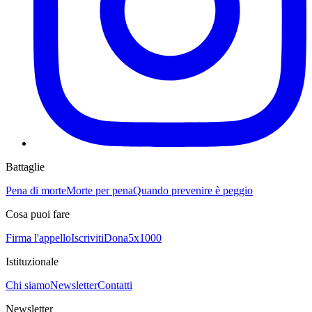
Battaglie
Pena di morte
Morte per pena
Quando prevenire è peggio
Cosa puoi fare
Firma l'appello
Iscriviti
Dona
5x1000
Istituzionale
Chi siamo
Newsletter
Contatti
Newsletter