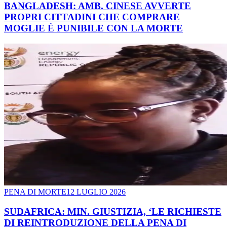
BANGLADESH: AMB. CINESE AVVERTE
PROPRI CITTADINI CHE COMPRARE
MOGLIE È PUNIBILE CON LA MORTE
PENA DI MORTE
12 LUGLIO 2026
SUDAFRICA: MIN. GIUSTIZIA, ‘LE RICHIESTE
DI REINTRODUZIONE DELLA PENA DI