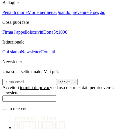
Battaglie
Pena di morte
Morte per pena
Quando prevenire è peggio
Cosa puoi fare
Firma l'appello
Iscriviti
Dona
5x1000
Istituzionale
Chi siamo
Newsletter
Contatti
Newsletter
Una sola, settimanale. Mai più.
Iscriviti
→
Accetto i
termini di privacy
e l'uso dei miei dati per ricevere la
newsletter.
—
In rete con