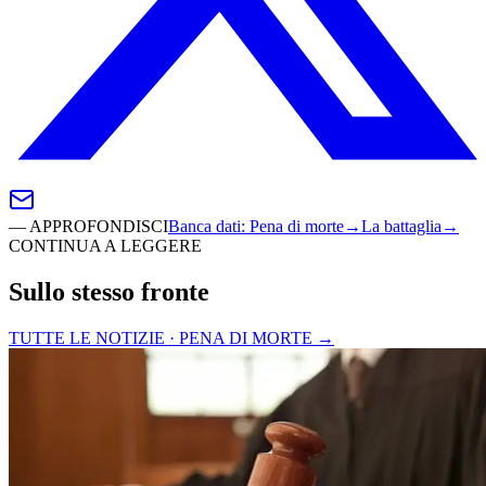
—
APPROFONDISCI
Banca dati
:
Pena di morte
→
La battaglia
→
CONTINUA A LEGGERE
Sullo stesso fronte
TUTTE LE NOTIZIE · PENA DI MORTE
→