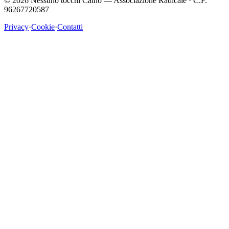
©
2026
Nessuno tocchi Caino — Associazione Radicale · C.F.
96267720587
Privacy
·
Cookie
·
Contatti