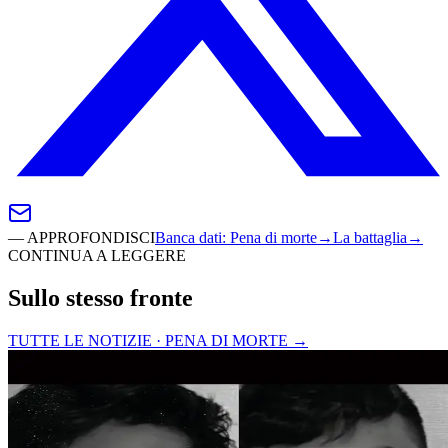
—
APPROFONDISCI
Banca dati
:
Pena di morte
→
La battaglia
→
CONTINUA A LEGGERE
Sullo stesso fronte
TUTTE LE NOTIZIE · PENA DI MORTE
→