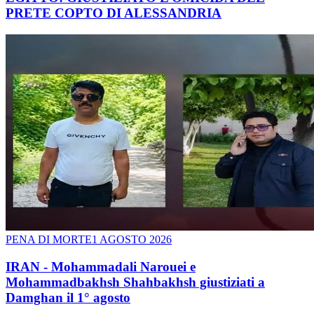
PRETE COPTO DI ALESSANDRIA
PENA DI MORTE
1 AGOSTO 2026
IRAN - Mohammadali Narouei e
Mohammadbakhsh Shahbakhsh giustiziati a
Damghan il 1° agosto