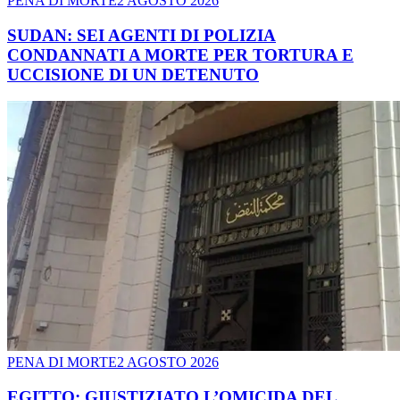
PENA DI MORTE
2 AGOSTO 2026
SUDAN: SEI AGENTI DI POLIZIA
CONDANNATI A MORTE PER TORTURA E
UCCISIONE DI UN DETENUTO
PENA DI MORTE
2 AGOSTO 2026
EGITTO: GIUSTIZIATO L’OMICIDA DEL