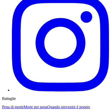
Battaglie
Pena di morte
Morte per pena
Quando prevenire è peggio