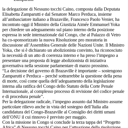
la delegazione di Nessuno tocchi Caino, composta dalla Deputata
Elisabetta Zamparutti e dal Senatore Marco Perduca, insieme
all’ambasciatore italiano a Brazaville, Francesco Paolo Venier, ha
incontrato oggi il Ministro della Giustizia Aimée Emmanuel Yoka
per chiedere un adeguamento sul piano interno della posizione
espressa in sede internazionale dal Congo, che al Palazzo di Vetro
ha co-sponsorizzato la nuova Risoluzione pro moratoria in
discussione all’Assemblea Generale delle Nazioni Unite. Il Ministro
Yoka, che si è dichiarato un abolizionista convinto, ha riconosciuto
la necessità di un atto di coerenza interno e ha preso l’impegno a
presentare una proposta di legge abolizionista di iniziativa
governativa nella sessione parlamentare di marzo prossimo.
“La decisione del governo di Brazaville è importante – sostengono
Zamparutti e Perduca – perché sottrarrebbe la questione della pena
di morte, così come quella dell’adeguamento della legislazione
interna alla ratifica del Congo dello Statuto della Corte Penale
Internazionale, al complesso processo di revisione del codice penale
e di procedura penale”.
Per la delegazione radicale, l’impegno assunto dal Ministro assume
particolare rilievo anche in vista del sostegno dell’Italia alla
candidatura del Congo-Brazaville al Consiglio dei diritti umani
dell’ONU il cui rinnovo è previsto per maggio.
Con la missione in Congo si conclude la terza tappa del “Progetto
Africa” di Nessuno tocchi Caino per l’attuazione della risoluzione