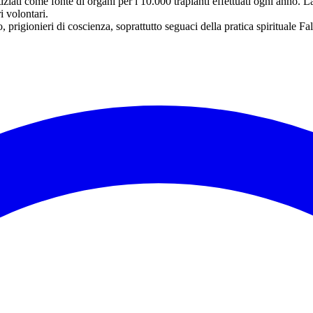
iziati come fonte di organi per i 10.000 trapianti effettuati ogni anno. 
i volontari.
, prigionieri di coscienza, soprattutto seguaci della pratica spirituale F