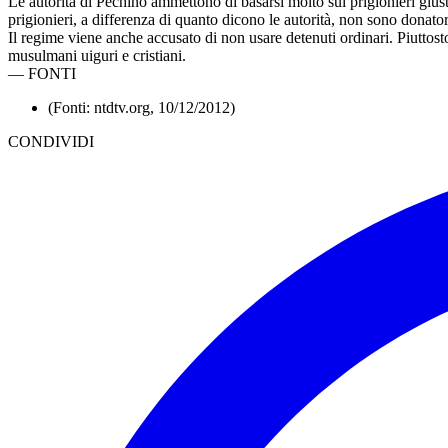
Le autorità di Pechino ammettono di basarsi molto sui prigionieri giust
prigionieri, a differenza di quanto dicono le autorità, non sono donator
Il regime viene anche accusato di non usare detenuti ordinari. Piuttosto
musulmani uiguri e cristiani.
—
FONTI
(Fonti: ntdtv.org, 10/12/2012)
CONDIVIDI