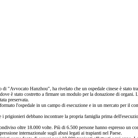
i "Avvocato Hanzhou", ha rivelato che un ospedale cinese è stato trasf
 dove è stato costretto a firmare un modulo per la donazione di organi. L
tata preservata.
sformato l'ospedale in un campo di esecuzione e in un mercato per il co
he i prigionieri debbano incontrare la propria famiglia prima dell'esecuzi
 condiviso oltre 18.000 volte. Più di 6.500 persone hanno espresso un co
ressione internazionale sugli abusi legati ai trapianti nel Paese.