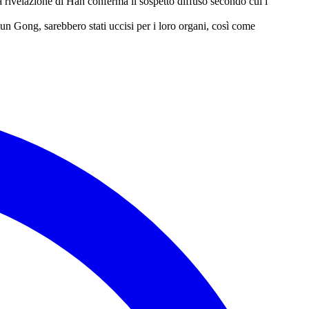
La rivelazione di Han conferma il sospetto diffuso secondo cui i
alun Gong, sarebbero stati uccisi per i loro organi, così come