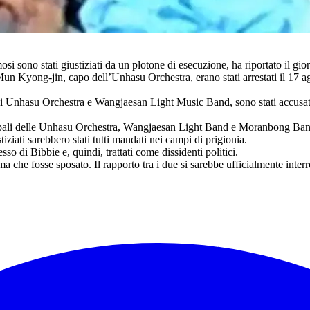
osi sono stati giustiziati da un plotone di esecuzione, ha riportato il g
un Kyong-jin, capo dell’Unhasu Orchestra, erano stati arrestati il 17 agos
cali Unhasu Orchestra e Wangjaesan Light Music Band, sono stati accusati
cipali delle Unhasu Orchestra, Wangjaesan Light Band e Moranbong Band e 
tiziati sarebbero stati tutti mandati nei campi di prigionia.
sso di Bibbie e, quindi, trattati come dissidenti politici.
he fosse sposato. Il rapporto tra i due si sarebbe ufficialmente interr