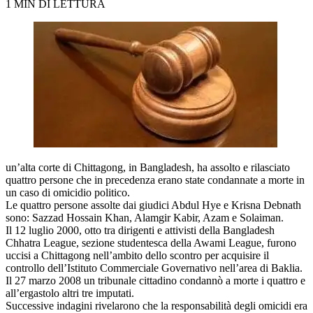
1 MIN DI LETTURA
un’alta corte di Chittagong, in Bangladesh, ha assolto e rilasciato
quattro persone che in precedenza erano state condannate a morte in
un caso di omicidio politico.
Le quattro persone assolte dai giudici Abdul Hye e Krisna Debnath
sono: Sazzad Hossain Khan, Alamgir Kabir, Azam e Solaiman.
Il 12 luglio 2000, otto tra dirigenti e attivisti della Bangladesh
Chhatra League, sezione studentesca della Awami League, furono
uccisi a Chittagong nell’ambito dello scontro per acquisire il
controllo dell’Istituto Commerciale Governativo nell’area di Baklia.
Il 27 marzo 2008 un tribunale cittadino condannò a morte i quattro e
all’ergastolo altri tre imputati.
Successive indagini rivelarono che la responsabilità degli omicidi era