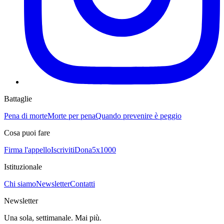
Battaglie
Pena di morte
Morte per pena
Quando prevenire è peggio
Cosa puoi fare
Firma l'appello
Iscriviti
Dona
5x1000
Istituzionale
Chi siamo
Newsletter
Contatti
Newsletter
Una sola, settimanale. Mai più.