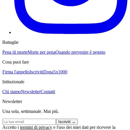
Battaglie
Pena di morte
Morte per pena
Quando prevenire è peggio
Cosa puoi fare
Firma l'appello
Iscriviti
Dona
5x1000
Istituzionale
Chi siamo
Newsletter
Contatti
Newsletter
Una sola, settimanale. Mai più.
Iscriviti
→
Accetto i
termini di privacy
e l'uso dei miei dati per ricevere la