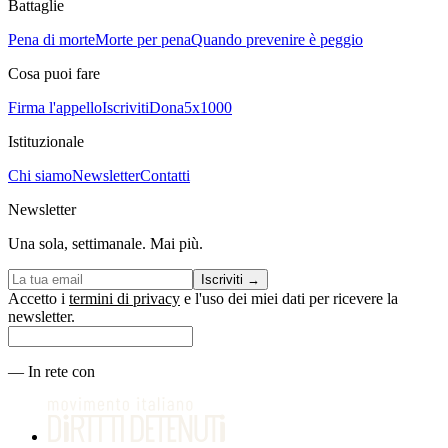
Battaglie
Pena di morte
Morte per pena
Quando prevenire è peggio
Cosa puoi fare
Firma l'appello
Iscriviti
Dona
5x1000
Istituzionale
Chi siamo
Newsletter
Contatti
Newsletter
Una sola, settimanale. Mai più.
Iscriviti
→
Accetto i
termini di privacy
e l'uso dei miei dati per ricevere la
newsletter.
—
In rete con