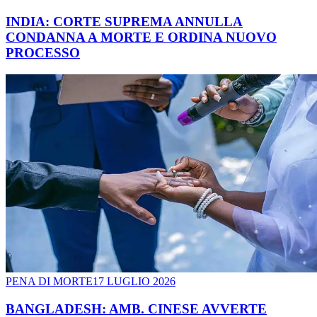
INDIA: CORTE SUPREMA ANNULLA
CONDANNA A MORTE E ORDINA NUOVO
PROCESSO
PENA DI MORTE
17 LUGLIO 2026
BANGLADESH: AMB. CINESE AVVERTE