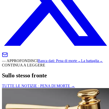
—
APPROFONDISCI
Banca dati
:
Pena di morte
→
La battaglia
→
CONTINUA A LEGGERE
Sullo stesso fronte
TUTTE LE NOTIZIE · PENA DI MORTE
→