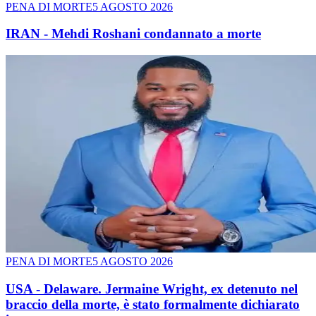
PENA DI MORTE
5 AGOSTO 2026
IRAN - Mehdi Roshani condannato a morte
PENA DI MORTE
5 AGOSTO 2026
USA - Delaware. Jermaine Wright, ex detenuto nel
braccio della morte, è stato formalmente dichiarato