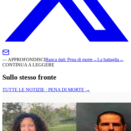
—
APPROFONDISCI
Banca dati
:
Pena di morte
→
La battaglia
→
CONTINUA A LEGGERE
Sullo stesso fronte
TUTTE LE NOTIZIE · PENA DI MORTE
→