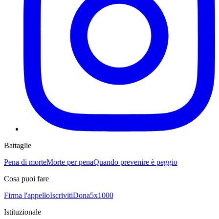
Battaglie
Pena di morte
Morte per pena
Quando prevenire è peggio
Cosa puoi fare
Firma l'appello
Iscriviti
Dona
5x1000
Istituzionale