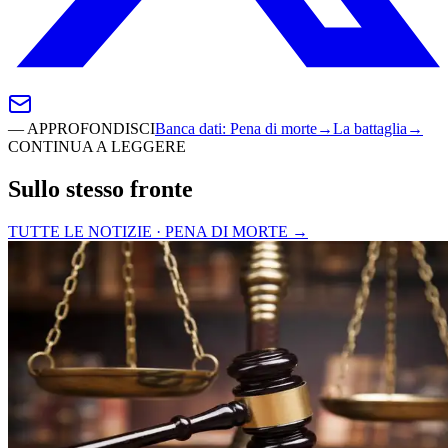
—
APPROFONDISCI
Banca dati
:
Pena di morte
→
La battaglia
→
CONTINUA A LEGGERE
Sullo stesso fronte
TUTTE LE NOTIZIE · PENA DI MORTE
→