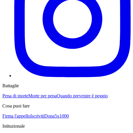
Battaglie
Pena di morte
Morte per pena
Quando prevenire è peggio
Cosa puoi fare
Firma l'appello
Iscriviti
Dona
5x1000
Istituzionale