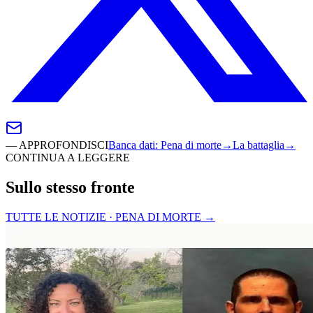
—
APPROFONDISCI
Banca dati
:
Pena di morte
→
La battaglia
→
CONTINUA A LEGGERE
Sullo stesso fronte
TUTTE LE NOTIZIE · PENA DI MORTE
→