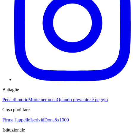
Battaglie
Pena di morte
Morte per pena
Quando prevenire è peggio
Cosa puoi fare
Firma l'appello
Iscriviti
Dona
5x1000
Istituzionale