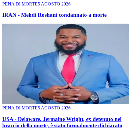
PENA DI MORTE
5 AGOSTO 2026
IRAN - Mehdi Roshani condannato a morte
PENA DI MORTE
5 AGOSTO 2026
USA - Delaware. Jermaine Wright, ex detenuto nel
braccio della morte, è stato formalmente dichiarato