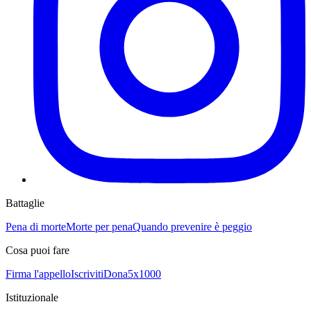
Battaglie
Pena di morte
Morte per pena
Quando prevenire è peggio
Cosa puoi fare
Firma l'appello
Iscriviti
Dona
5x1000
Istituzionale