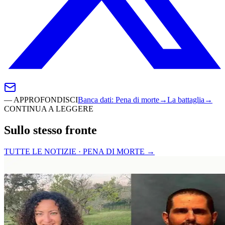
—
APPROFONDISCI
Banca dati
:
Pena di morte
→
La battaglia
→
CONTINUA A LEGGERE
Sullo stesso fronte
TUTTE LE NOTIZIE · PENA DI MORTE
→