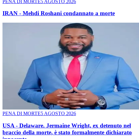
PENA DI MORTE
5 AGOSTO 2026
IRAN - Mehdi Roshani condannato a morte
PENA DI MORTE
5 AGOSTO 2026
USA - Delaware. Jermaine Wright, ex detenuto nel
braccio della morte, è stato formalmente dichiarato