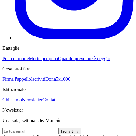
Battaglie
Pena di morte
Morte per pena
Quando prevenire è peggio
Cosa puoi fare
Firma l'appello
Iscriviti
Dona
5x1000
Istituzionale
Chi siamo
Newsletter
Contatti
Newsletter
Una sola, settimanale. Mai più.
Iscriviti
→