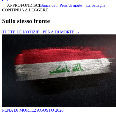
—
APPROFONDISCI
Banca dati
:
Pena di morte
→
La battaglia
→
CONTINUA A LEGGERE
Sullo stesso fronte
TUTTE LE NOTIZIE · PENA DI MORTE
→
PENA DI MORTE
2 AGOSTO 2026