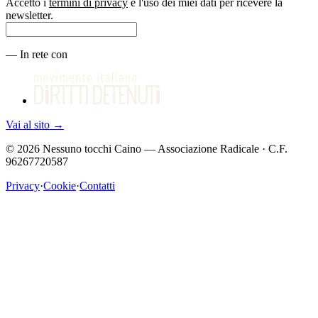
Accetto i
termini di privacy
e l'uso dei miei dati per ricevere la
newsletter.
—
In rete con
Vai al sito
→
©
2026
Nessuno tocchi Caino — Associazione Radicale · C.F.
96267720587
Privacy
·
Cookie
·
Contatti