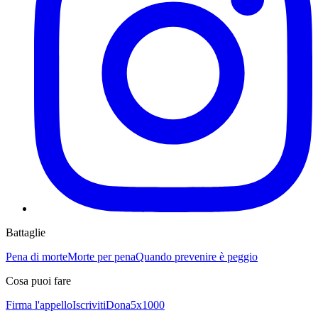
Battaglie
Pena di morte
Morte per pena
Quando prevenire è peggio
Cosa puoi fare
Firma l'appello
Iscriviti
Dona
5x1000