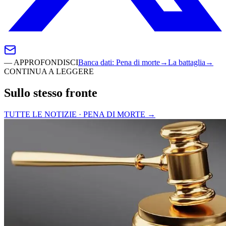
—
APPROFONDISCI
Banca dati
:
Pena di morte
→
La battaglia
→
CONTINUA A LEGGERE
Sullo stesso fronte
TUTTE LE NOTIZIE · PENA DI MORTE
→