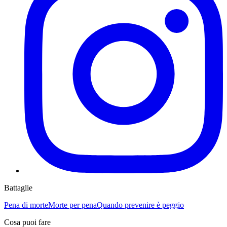
Battaglie
Pena di morte
Morte per pena
Quando prevenire è peggio
Cosa puoi fare