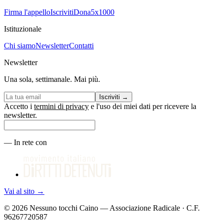
Firma l'appello
Iscriviti
Dona
5x1000
Istituzionale
Chi siamo
Newsletter
Contatti
Newsletter
Una sola, settimanale. Mai più.
Iscriviti
→
Accetto i
termini di privacy
e l'uso dei miei dati per ricevere la
newsletter.
—
In rete con
Vai al sito
→
©
2026
Nessuno tocchi Caino — Associazione Radicale · C.F.
96267720587