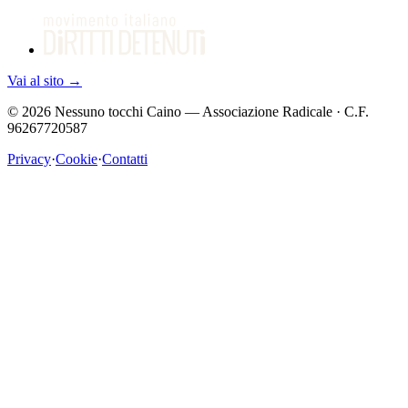
Vai al sito
→
©
2026
Nessuno tocchi Caino — Associazione Radicale · C.F.
96267720587
Privacy
·
Cookie
·
Contatti