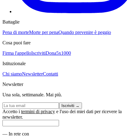
Battaglie
Pena di morte
Morte per pena
Quando prevenire è peggio
Cosa puoi fare
Firma l'appello
Iscriviti
Dona
5x1000
Istituzionale
Chi siamo
Newsletter
Contatti
Newsletter
Una sola, settimanale. Mai più.
Iscriviti
→
Accetto i
termini di privacy
e l'uso dei miei dati per ricevere la
newsletter.
—
In rete con