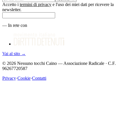
Accetto i
termini di privacy
e l'uso dei miei dati per ricevere la
newsletter.
—
In rete con
Vai al sito
→
©
2026
Nessuno tocchi Caino — Associazione Radicale · C.F.
96267720587
Privacy
·
Cookie
·
Contatti