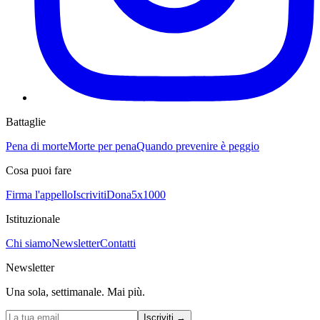
Battaglie
Pena di morte
Morte per pena
Quando prevenire è peggio
Cosa puoi fare
Firma l'appello
Iscriviti
Dona
5x1000
Istituzionale
Chi siamo
Newsletter
Contatti
Newsletter
Una sola, settimanale. Mai più.
Iscriviti
→