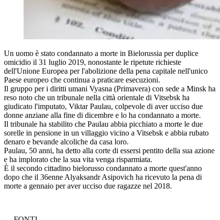
Un uomo è stato condannato a morte in Bielorussia per duplice
omicidio il 31 luglio 2019, nonostante le ripetute richieste
dell'Unione Europea per l'abolizione della pena capitale nell'unico
Paese europeo che continua a praticare esecuzioni.
Il gruppo per i diritti umani Vyasna (Primavera) con sede a Minsk ha
reso noto che un tribunale nella città orientale di Vitsebsk ha
giudicato l'imputato, Viktar Paulau, colpevole di aver ucciso due
donne anziane alla fine di dicembre e lo ha condannato a morte.
Il tribunale ha stabilito che Paulau abbia picchiato a morte le due
sorelle in pensione in un villaggio vicino a Vitsebsk e abbia rubato
denaro e bevande alcoliche da casa loro.
Paulau, 50 anni, ha detto alla corte di essersi pentito della sua azione
e ha implorato che la sua vita venga risparmiata.
È il secondo cittadino bielorusso condannato a morte quest'anno
dopo che il 36enne Alyaksandr Asipovich ha ricevuto la pena di
morte a gennaio per aver ucciso due ragazze nel 2018.
—
FONTI