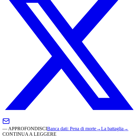
—
APPROFONDISCI
Banca dati
:
Pena di morte
→
La battaglia
→
CONTINUA A LEGGERE