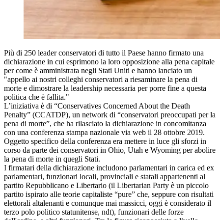
Più di 250 leader conservatori di tutto il Paese hanno firmato una
dichiarazione in cui esprimono la loro opposizione alla pena capitale
per come è amministrata negli Stati Uniti e hanno lanciato un
"appello ai nostri colleghi conservatori a riesaminare la pena di
morte e dimostrare la leadership necessaria per porre fine a questa
politica che è fallita."
L’iniziativa è di “Conservatives Concerned About the Death
Penalty” (CCATDP), un network di “conservatori preoccupati per la
pena di morte”, che ha rilasciato la dichiarazione in concomitanza
con una conferenza stampa nazionale via web il 28 ottobre 2019.
Oggetto specifico della conferenza era mettere in luce gli sforzi in
corso da parte dei conservatori in Ohio, Utah e Wyoming per abolire
la pena di morte in quegli Stati.
I firmatari della dichiarazione includono parlamentari in carica ed ex
parlamentari, funzionari locali, provinciali e statali appartenenti al
partito Repubblicano e Libertario (il Libertarian Party è un piccolo
partito ispirato alle teorie capitaliste “pure” che, seppure con risultati
elettorali altalenanti e comunque mai massicci, oggi è considerato il
terzo polo politico statunitense, ndt), funzionari delle forze