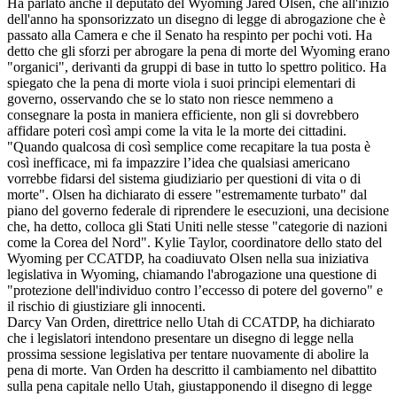
Ha parlato anche il deputato del Wyoming Jared Olsen, che all'inizio
dell'anno ha sponsorizzato un disegno di legge di abrogazione che è
passato alla Camera e che il Senato ha respinto per pochi voti. Ha
detto che gli sforzi per abrogare la pena di morte del Wyoming erano
"organici", derivanti da gruppi di base in tutto lo spettro politico. Ha
spiegato che la pena di morte viola i suoi principi elementari di
governo, osservando che se lo stato non riesce nemmeno a
consegnare la posta in maniera efficiente, non gli si dovrebbero
affidare poteri così ampi come la vita le la morte dei cittadini.
"Quando qualcosa di così semplice come recapitare la tua posta è
così inefficace, mi fa impazzire l’idea che qualsiasi americano
vorrebbe fidarsi del sistema giudiziario per questioni di vita o di
morte". Olsen ha dichiarato di essere "estremamente turbato" dal
piano del governo federale di riprendere le esecuzioni, una decisione
che, ha detto, colloca gli Stati Uniti nelle stesse "categorie di nazioni
come la Corea del Nord". Kylie Taylor, coordinatore dello stato del
Wyoming per CCATDP, ha coadiuvato Olsen nella sua iniziativa
legislativa in Wyoming, chiamando l'abrogazione una questione di
"protezione dell'individuo contro l’eccesso di potere del governo" e
il rischio di giustiziare gli innocenti.
Darcy Van Orden, direttrice nello Utah di CCATDP, ha dichiarato
che i legislatori intendono presentare un disegno di legge nella
prossima sessione legislativa per tentare nuovamente di abolire la
pena di morte. Van Orden ha descritto il cambiamento nel dibattito
sulla pena capitale nello Utah, giustapponendo il disegno di legge