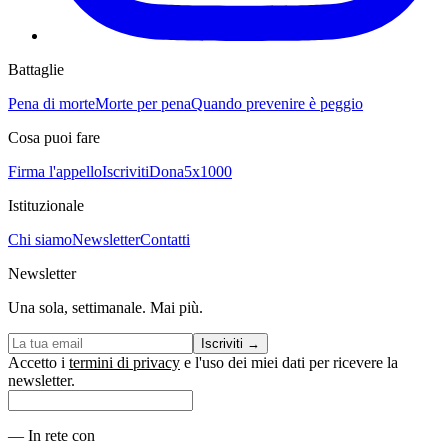
Battaglie
Pena di morte
Morte per pena
Quando prevenire è peggio
Cosa puoi fare
Firma l'appello
Iscriviti
Dona
5x1000
Istituzionale
Chi siamo
Newsletter
Contatti
Newsletter
Una sola, settimanale. Mai più.
Iscriviti
→
Accetto i
termini di privacy
e l'uso dei miei dati per ricevere la
newsletter.
—
In rete con