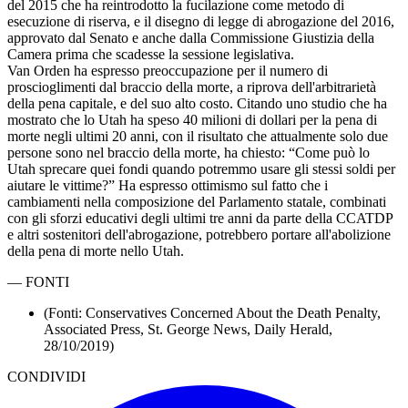
del 2015 che ha reintrodotto la fucilazione come metodo di
esecuzione di riserva, e il disegno di legge di abrogazione del 2016,
approvato dal Senato e anche dalla Commissione Giustizia della
Camera prima che scadesse la sessione legislativa.
Van Orden ha espresso preoccupazione per il numero di
proscioglimenti dal braccio della morte, a riprova dell'arbitrarietà
della pena capitale, e del suo alto costo. Citando uno studio che ha
mostrato che lo Utah ha speso 40 milioni di dollari per la pena di
morte negli ultimi 20 anni, con il risultato che attualmente solo due
persone sono nel braccio della morte, ha chiesto: “Come può lo
Utah sprecare quei fondi quando potremmo usare gli stessi soldi per
aiutare le vittime?” Ha espresso ottimismo sul fatto che i
cambiamenti nella composizione del Parlamento statale, combinati
con gli sforzi educativi degli ultimi tre anni da parte della CCATDP
e altri sostenitori dell'abrogazione, potrebbero portare all'abolizione
della pena di morte nello Utah.
—
FONTI
(Fonti: Conservatives Concerned About the Death Penalty,
Associated Press, St. George News, Daily Herald,
28/10/2019)
CONDIVIDI