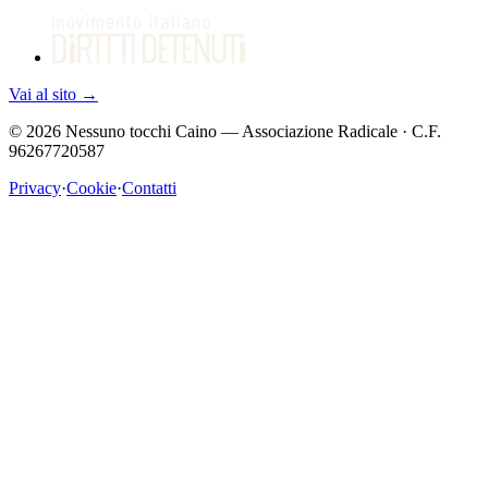
Vai al sito
→
©
2026
Nessuno tocchi Caino — Associazione Radicale · C.F.
96267720587
Privacy
·
Cookie
·
Contatti