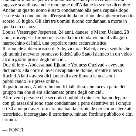
ragazze scandinave nelle montagne dell'Atlante lo scorso dicembre.
Anche un quarto uomo è stato condannato alla pena capitale dopo
essere stato condannato all'ergastolo da un tribunale antiterrorismo lo
scorso 18 luglio. Gli altri tre uomini furono condannati a morte in
quella circostanza.
Louisa Vesterager Jespersen, 24 anni, danese, e Maren Ueland, 28
anni, norvegese, furono uccise nella loro tenda vicino al villaggio
marocchino di Imlil, una popolare meta escursionistica.
Il tribunale antiterrorismo di Sale, vicino a Rabat, aveva sentito che
gli uomini avevano promesso fedeltà allo Stato Islamico in un video
alcuni giorni prima degli omicidi.
Due di loro - Abdessamad Ejjoud e Youness Ouziyad - avevano
dichiarato alla corte di aver decapitato le donne, mentre il terzo -
Rachid Afatti - aveva dichiarato di aver filmato le uccisioni
pubblicando le riprese online.
Il quarto uomo, Abderrahmane Khiali, disse che faceva parte del
gruppo ma che si era allontanato prima degli omicidi.
Altre venti persone che secondo i pubblici ministeri hanno legami
con gli assassini sono state condannate a pene detentive tra i cinque
e i 30 anni per aver formato una banda criminale per commettere atti
terroristici, incoraggiato il terrorismo, minato l'ordine pubblico e altri
crimini.
—
FONTI