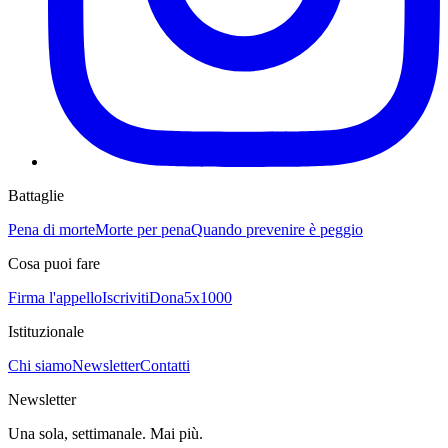
Battaglie
Pena di morte
Morte per pena
Quando prevenire è peggio
Cosa puoi fare
Firma l'appello
Iscriviti
Dona
5x1000
Istituzionale
Chi siamo
Newsletter
Contatti
Newsletter
Una sola, settimanale. Mai più.