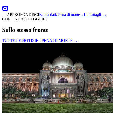
—
APPROFONDISCI
Banca dati
:
Pena di morte
→
La battaglia
→
CONTINUA A LEGGERE
Sullo stesso fronte
TUTTE LE NOTIZIE · PENA DI MORTE
→