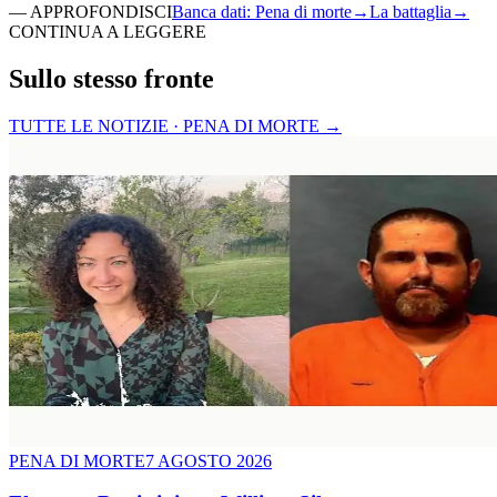
—
APPROFONDISCI
Banca dati
:
Pena di morte
→
La battaglia
→
CONTINUA A LEGGERE
Sullo stesso fronte
TUTTE LE NOTIZIE · PENA DI MORTE
→
PENA DI MORTE
7 AGOSTO 2026