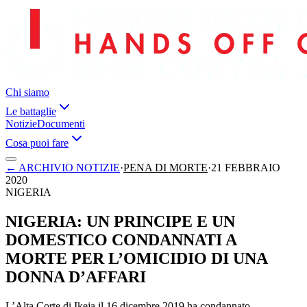
Chi siamo
Le battaglie
Notizie
Documenti
Cosa puoi fare
←
ARCHIVIO NOTIZIE
·
PENA DI MORTE
·
21 FEBBRAIO
2020
NIGERIA
NIGERIA: UN PRINCIPE E UN
DOMESTICO CONDANNATI A
MORTE PER L’OMICIDIO DI UNA
DONNA D’AFFARI
L’Alta Corte di Ikeja il 16 dicembre 2019 ha condannato