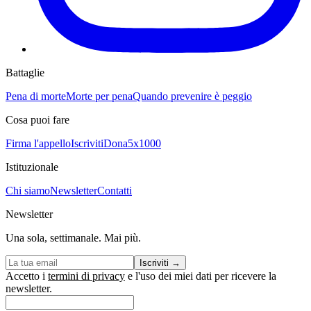
Battaglie
Pena di morte
Morte per pena
Quando prevenire è peggio
Cosa puoi fare
Firma l'appello
Iscriviti
Dona
5x1000
Istituzionale
Chi siamo
Newsletter
Contatti
Newsletter
Una sola, settimanale. Mai più.
Iscriviti
→
Accetto i
termini di privacy
e l'uso dei miei dati per ricevere la
newsletter.