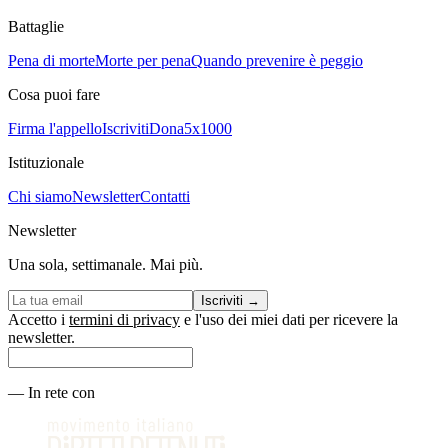
Battaglie
Pena di morte
Morte per pena
Quando prevenire è peggio
Cosa puoi fare
Firma l'appello
Iscriviti
Dona
5x1000
Istituzionale
Chi siamo
Newsletter
Contatti
Newsletter
Una sola, settimanale. Mai più.
Iscriviti
→
Accetto i
termini di privacy
e l'uso dei miei dati per ricevere la
newsletter.
—
In rete con