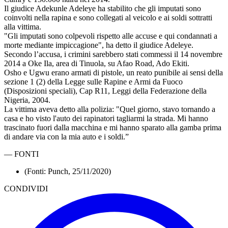
Il giudice Adekunle Adeleye ha stabilito che gli imputati sono
coinvolti nella rapina e sono collegati al veicolo e ai soldi sottratti
alla vittima.
"Gli imputati sono colpevoli rispetto alle accuse e qui condannati a
morte mediante impiccagione", ha detto il giudice Adeleye.
Secondo l’accusa, i crimini sarebbero stati commessi il 14 novembre
2014 a Oke Ila, area di Tinuola, su Afao Road, Ado Ekiti.
Osho e Ugwu erano armati di pistole, un reato punibile ai sensi della
sezione 1 (2) della Legge sulle Rapine e Armi da Fuoco
(Disposizioni speciali), Cap R11, Leggi della Federazione della
Nigeria, 2004.
La vittima aveva detto alla polizia: "Quel giorno, stavo tornando a
casa e ho visto l'auto dei rapinatori tagliarmi la strada. Mi hanno
trascinato fuori dalla macchina e mi hanno sparato alla gamba prima
di andare via con la mia auto e i soldi.”
—
FONTI
(Fonti: Punch, 25/11/2020)
CONDIVIDI