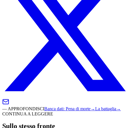
—
APPROFONDISCI
Banca dati
:
Pena di morte
→
La battaglia
→
CONTINUA A LEGGERE
Sullo stesso fronte