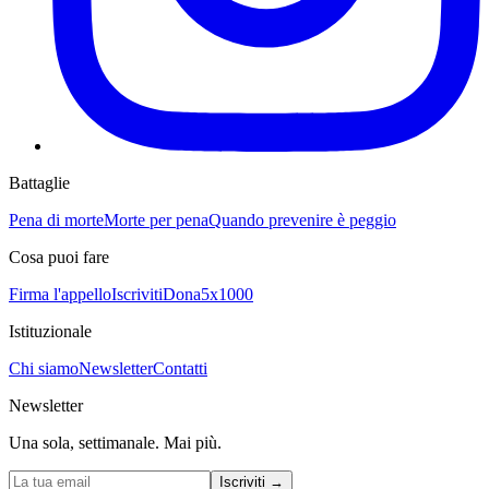
Battaglie
Pena di morte
Morte per pena
Quando prevenire è peggio
Cosa puoi fare
Firma l'appello
Iscriviti
Dona
5x1000
Istituzionale
Chi siamo
Newsletter
Contatti
Newsletter
Una sola, settimanale. Mai più.
Iscriviti
→