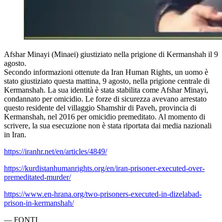
Afshar Minayi (Minaei) giustiziato nella prigione di Kermanshah il 9
agosto.
Secondo informazioni ottenute da Iran Human Rights, un uomo è
stato giustiziato questa mattina, 9 agosto, nella prigione centrale di
Kermanshah. La sua identità è stata stabilita come Afshar Minayi,
condannato per omicidio. Le forze di sicurezza avevano arrestato
questo residente del villaggio Shamshir di Paveh, provincia di
Kermanshah, nel 2016 per omicidio premeditato. Al momento di
scrivere, la sua esecuzione non è stata riportata dai media nazionali
in Iran.
https://iranhr.net/en/articles/4849/
https://kurdistanhumanrights.org/en/iran-prisoner-executed-over-
premeditated-murder/
https://www.en-hrana.org/two-prisoners-executed-in-dizelabad-
prison-in-kermanshah/
—
FONTI