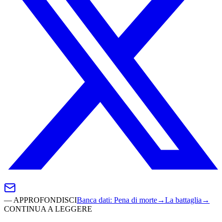
—
APPROFONDISCI
Banca dati
:
Pena di morte
→
La battaglia
→
CONTINUA A LEGGERE