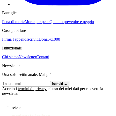
Battaglie
Pena di morte
Morte per pena
Quando prevenire è peggio
Cosa puoi fare
Firma l'appello
Iscriviti
Dona
5x1000
Istituzionale
Chi siamo
Newsletter
Contatti
Newsletter
Una sola, settimanale. Mai più.
Iscriviti
→
Accetto i
termini di privacy
e l'uso dei miei dati per ricevere la
newsletter.
—
In rete con