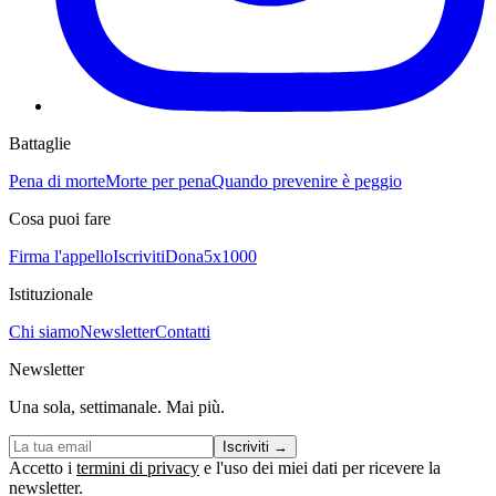
Battaglie
Pena di morte
Morte per pena
Quando prevenire è peggio
Cosa puoi fare
Firma l'appello
Iscriviti
Dona
5x1000
Istituzionale
Chi siamo
Newsletter
Contatti
Newsletter
Una sola, settimanale. Mai più.
Iscriviti
→
Accetto i
termini di privacy
e l'uso dei miei dati per ricevere la
newsletter.