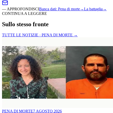
—
APPROFONDISCI
Banca dati
:
Pena di morte
→
La battaglia
→
CONTINUA A LEGGERE
Sullo stesso fronte
TUTTE LE NOTIZIE · PENA DI MORTE
→
PENA DI MORTE
7 AGOSTO 2026