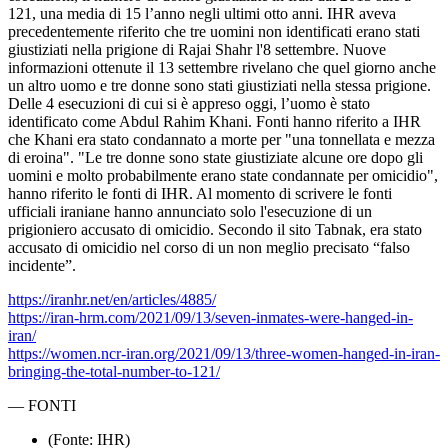
121, una media di 15 l’anno negli ultimi otto anni. IHR aveva
precedentemente riferito che tre uomini non identificati erano stati
giustiziati nella prigione di Rajai Shahr l'8 settembre. Nuove
informazioni ottenute il 13 settembre rivelano che quel giorno anche
un altro uomo e tre donne sono stati giustiziati nella stessa prigione.
Delle 4 esecuzioni di cui si è appreso oggi, l’uomo è stato
identificato come Abdul Rahim Khani. Fonti hanno riferito a IHR
che Khani era stato condannato a morte per "una tonnellata e mezza
di eroina". "Le tre donne sono state giustiziate alcune ore dopo gli
uomini e molto probabilmente erano state condannate per omicidio",
hanno riferito le fonti di IHR. Al momento di scrivere le fonti
ufficiali iraniane hanno annunciato solo l'esecuzione di un
prigioniero accusato di omicidio. Secondo il sito Tabnak, era stato
accusato di omicidio nel corso di un non meglio precisato “falso
incidente”.
https://iranhr.net/en/articles/4885/
https://iran-hrm.com/2021/09/13/seven-inmates-were-hanged-in-
iran/
https://women.ncr-iran.org/2021/09/13/three-women-hanged-in-iran-
bringing-the-total-number-to-121/
—
FONTI
(Fonte: IHR)