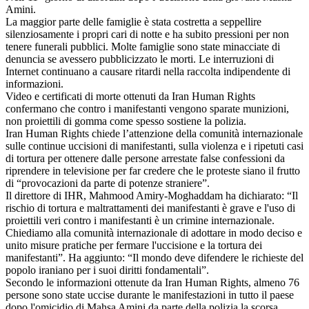
Amini.
La maggior parte delle famiglie è stata costretta a seppellire
silenziosamente i propri cari di notte e ha subito pressioni per non
tenere funerali pubblici. Molte famiglie sono state minacciate di
denuncia se avessero pubblicizzato le morti. Le interruzioni di
Internet continuano a causare ritardi nella raccolta indipendente di
informazioni.
Video e certificati di morte ottenuti da Iran Human Rights
confermano che contro i manifestanti vengono sparate munizioni,
non proiettili di gomma come spesso sostiene la polizia.
Iran Human Rights chiede l’attenzione della comunità internazionale
sulle continue uccisioni di manifestanti, sulla violenza e i ripetuti casi
di tortura per ottenere dalle persone arrestate false confessioni da
riprendere in televisione per far credere che le proteste siano il frutto
di “provocazioni da parte di potenze straniere”.
Il direttore di IHR, Mahmood Amiry-Moghaddam ha dichiarato: “Il
rischio di tortura e maltrattamenti dei manifestanti è grave e l'uso di
proiettili veri contro i manifestanti è un crimine internazionale.
Chiediamo alla comunità internazionale di adottare in modo deciso e
unito misure pratiche per fermare l'uccisione e la tortura dei
manifestanti”. Ha aggiunto: “Il mondo deve difendere le richieste del
popolo iraniano per i suoi diritti fondamentali”.
Secondo le informazioni ottenute da Iran Human Rights, almeno 76
persone sono state uccise durante le manifestazioni in tutto il paese
dopo l'omicidio di Mahsa Amini da parte della polizia la scorsa