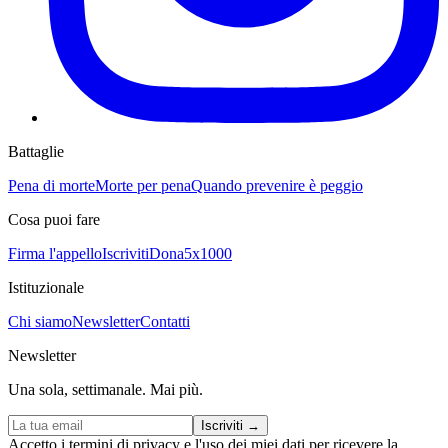
Battaglie
Pena di morte
Morte per pena
Quando prevenire è peggio
Cosa puoi fare
Firma l'appello
Iscriviti
Dona
5x1000
Istituzionale
Chi siamo
Newsletter
Contatti
Newsletter
Una sola, settimanale. Mai più.
Iscriviti
→
Accetto i
termini di privacy
e l'uso dei miei dati per ricevere la