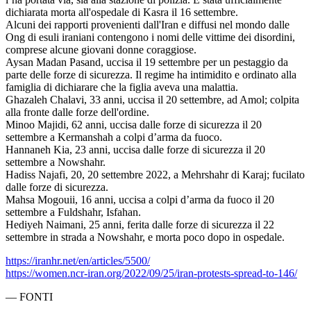
dichiarata morta all'ospedale di Kasra il 16 settembre.
Alcuni dei rapporti provenienti dall'Iran e diffusi nel mondo dalle
Ong di esuli iraniani contengono i nomi delle vittime dei disordini,
comprese alcune giovani donne coraggiose.
Aysan Madan Pasand, uccisa il 19 settembre per un pestaggio da
parte delle forze di sicurezza. Il regime ha intimidito e ordinato alla
famiglia di dichiarare che la figlia aveva una malattia.
Ghazaleh Chalavi, 33 anni, uccisa il 20 settembre, ad Amol; colpita
alla fronte dalle forze dell'ordine.
Minoo Majidi, 62 anni, uccisa dalle forze di sicurezza il 20
settembre a Kermanshah a colpi d’arma da fuoco.
Hannaneh Kia, 23 anni, uccisa dalle forze di sicurezza il 20
settembre a Nowshahr.
Hadiss Najafi, 20, 20 settembre 2022, a Mehrshahr di Karaj; fucilato
dalle forze di sicurezza.
Mahsa Mogouii, 16 anni, uccisa a colpi d’arma da fuoco il 20
settembre a Fuldshahr, Isfahan.
Hediyeh Naimani, 25 anni, ferita dalle forze di sicurezza il 22
settembre in strada a Nowshahr, e morta poco dopo in ospedale.
https://iranhr.net/en/articles/5500/
https://women.ncr-iran.org/2022/09/25/iran-protests-spread-to-146/
—
FONTI