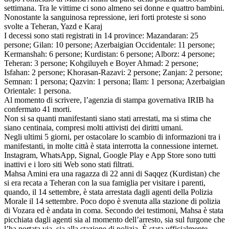
settimana. Tra le vittime ci sono almeno sei donne e quattro bambini.
Nonostante la sanguinosa repressione, ieri forti proteste si sono
svolte a Teheran, Yazd e Karaj
I decessi sono stati registrati in 14 province: Mazandaran: 25
persone; Gilan: 10 persone; Azerbaigian Occidentale: 11 persone;
Kermanshah: 6 persone; Kurdistan: 6 persone; Alborz: 4 persone;
Teheran: 3 persone; Kohgiluyeh e Boyer Ahmad: 2 persone;
Isfahan: 2 persone; Khorasan-Razavi: 2 persone; Zanjan: 2 persone;
Semnan: 1 persona; Qazvin: 1 persona; Ilam: 1 persona; Azerbaigian
Orientale: 1 persona.
Al momento di scrivere, l’agenzia di stampa governativa IRIB ha
confermato 41 morti.
Non si sa quanti manifestanti siano stati arrestati, ma si stima che
siano centinaia, compresi molti attivisti dei diritti umani.
Negli ultimi 5 giorni, per ostacolare lo scambio di informazioni tra i
manifestanti, in molte città è stata interrotta la connessione internet.
Instagram, WhatsApp, Signal, Google Play e App Store sono tutti
inattivi e i loro siti Web sono stati filtrati.
Mahsa Amini era una ragazza di 22 anni di Saqqez (Kurdistan) che
si era recata a Teheran con la sua famiglia per visitare i parenti,
quando, il 14 settembre, è stata arrestata dagli agenti della Polizia
Morale il 14 settembre. Poco dopo è svenuta alla stazione di polizia
di Vozara ed è andata in coma. Secondo dei testimoni, Mahsa è stata
picchiata dagli agenti sia al momento dell’arresto, sia sul furgone che
l’ha portata via, sia alla stazione di polizia. È stata ufficialmente