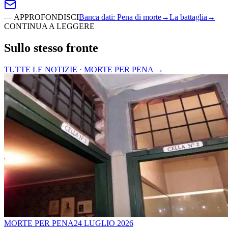
—
APPROFONDISCI
Banca dati
:
Pena di morte
→
La battaglia
→
CONTINUA A LEGGERE
Sullo stesso fronte
TUTTE LE NOTIZIE · MORTE PER PENA
→
MORTE PER PENA
24 LUGLIO 2026