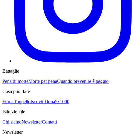
Battaglie
Pena di morte
Morte per pena
Quando prevenire è peggio
Cosa puoi fare
Firma l'appello
Iscriviti
Dona
5x1000
Istituzionale
Chi siamo
Newsletter
Contatti
Newsletter