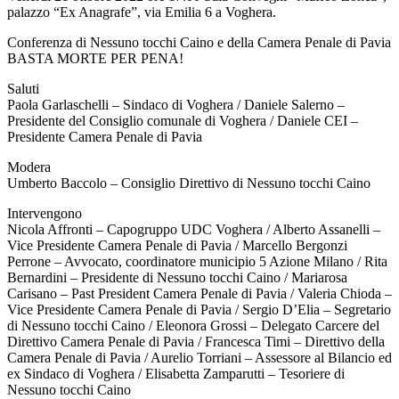
palazzo “Ex Anagrafe”, via Emilia 6 a Voghera.
Conferenza di Nessuno tocchi Caino e della Camera Penale di Pavia
BASTA MORTE PER PENA!
Saluti
Paola Garlaschelli – Sindaco di Voghera / Daniele Salerno –
Presidente del Consiglio comunale di Voghera / Daniele CEI –
Presidente Camera Penale di Pavia
Modera
Umberto Baccolo – Consiglio Direttivo di Nessuno tocchi Caino
Intervengono
Nicola Affronti – Capogruppo UDC Voghera / Alberto Assanelli –
Vice Presidente Camera Penale di Pavia / Marcello Bergonzi
Perrone – Avvocato, coordinatore municipio 5 Azione Milano / Rita
Bernardini – Presidente di Nessuno tocchi Caino / Mariarosa
Carisano – Past President Camera Penale di Pavia / Valeria Chioda –
Vice Presidente Camera Penale di Pavia / Sergio D’Elia – Segretario
di Nessuno tocchi Caino / Eleonora Grossi – Delegato Carcere del
Direttivo Camera Penale di Pavia / Francesca Timi – Direttivo della
Camera Penale di Pavia / Aurelio Torriani – Assessore al Bilancio ed
ex Sindaco di Voghera / Elisabetta Zamparutti – Tesoriere di
Nessuno tocchi Caino