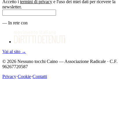
Accetto i
termini di privacy
e l'uso dei miei dati per ricevere la
newsletter.
—
In rete con
Vai al sito
→
©
2026
Nessuno tocchi Caino — Associazione Radicale · C.F.
96267720587
Privacy
·
Cookie
·
Contatti