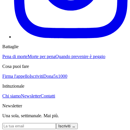
Battaglie
Pena di morte
Morte per pena
Quando prevenire è peggio
Cosa puoi fare
Firma l'appello
Iscriviti
Dona
5x1000
Istituzionale
Chi siamo
Newsletter
Contatti
Newsletter
Una sola, settimanale. Mai più.
Iscriviti
→