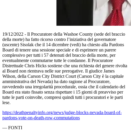
19/12/2022 - Il Procuratore della Washoe County (sede del braccio
della morte) ha fatto ricorso contro l’iniziativa del governatore
(uscente) Sisolak che il 14 dicembre (vedi) ha chiesto alla Pardons
Board di tenere una sessione speciale e di esprimere un parere
complessivo per tutti i 57 detenuti del braccio della morte, per
eventualmente commutarne tutte le condanne. Il Procuratore
Distrettuale Chris Hicks sostiene che una richiesta del genere rivolta
al Board non rientrava nelle sue prerogative. Il giudice James
Wilson, della Carson City District Court (Carson City è la capitale
amministrativa del Nevada) ha dato ragione al Procuratore,
ravvedendo una irregolarità procedurale, ossia che il calendario del
Board era stato fissato senza rispettare i 15 giorni di preavviso per
tutte le parti coinvolte, compresi quindi tutti i procuratori e le parti
lese.
https://deathpenaltyinfo.org/news/judge-blocks-nevada-board-of-
pardons-vote-on-death-row-commutations
—
FONTI