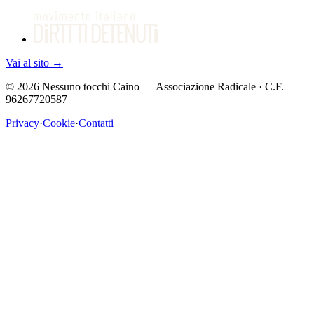
Vai al sito
→
©
2026
Nessuno tocchi Caino — Associazione Radicale · C.F.
96267720587
Privacy
·
Cookie
·
Contatti