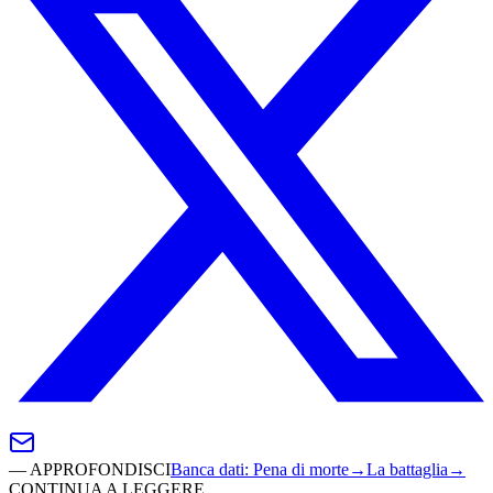
—
APPROFONDISCI
Banca dati
:
Pena di morte
→
La battaglia
→
CONTINUA A LEGGERE