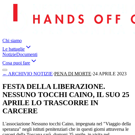
Chi siamo
Le battaglie
Notizie
Documenti
Cosa puoi fare
←
ARCHIVIO NOTIZIE
·
PENA DI MORTE
·
24 APRILE 2023
FESTA DELLA LIBERAZIONE.
NESSUNO TOCCHI CAINO, IL SUO 25
APRILE LO TRASCORRE IN
CARCERE
L'associazione Nessuno tocchi Caino, impegnata nel "Viaggio della
speranza" negli istituti penitenziari che in questi giorni attraversa le
carceri della Toscana sarà, domani 25 aprile, in visita nel