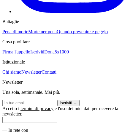
Battaglie
Pena di morte
Morte per pena
Quando prevenire è peggio
Cosa puoi fare
Firma l'appello
Iscriviti
Dona
5x1000
Istituzionale
Chi siamo
Newsletter
Contatti
Newsletter
Una sola, settimanale. Mai più.
Iscriviti
→
Accetto i
termini di privacy
e l'uso dei miei dati per ricevere la
newsletter.
—
In rete con