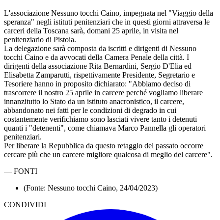
L'associazione Nessuno tocchi Caino, impegnata nel "Viaggio della
speranza" negli istituti penitenziari che in questi giorni attraversa le
carceri della Toscana sarà, domani 25 aprile, in visita nel
penitenziario di Pistoia.
La delegazione sarà composta da iscritti e dirigenti di Nessuno
tocchi Caino e da avvocati della Camera Penale della città. I
dirigenti della associazione Rita Bernardini, Sergio D'Elia ed
Elisabetta Zamparutti, rispettivamente Presidente, Segretario e
Tesoriere hanno in proposito dichiarato: "Abbiamo deciso di
trascorrere il nostro 25 aprile in carcere perché vogliamo liberare
innanzitutto lo Stato da un istituto anacronistico, il carcere,
abbandonato nei fatti per le condizioni di degrado in cui
costantemente verifichiamo sono lasciati vivere tanto i detenuti
quanti i "detenenti", come chiamava Marco Pannella gli operatori
penitenziari.
Per liberare la Repubblica da questo retaggio del passato occorre
cercare più che un carcere migliore qualcosa di meglio del carcere".
—
FONTI
(Fonte: Nessuno tocchi Caino, 24/04/2023)
CONDIVIDI