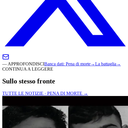
—
APPROFONDISCI
Banca dati
:
Pena di morte
→
La battaglia
→
CONTINUA A LEGGERE
Sullo stesso fronte
TUTTE LE NOTIZIE · PENA DI MORTE
→