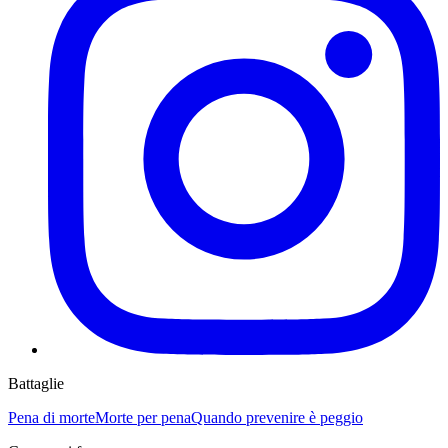
Battaglie
Pena di morte
Morte per pena
Quando prevenire è peggio