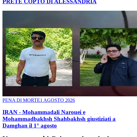
PRETE COPTO DI ALESSANDRIA
PENA DI MORTE
1 AGOSTO 2026
IRAN - Mohammadali Narouei e
Mohammadbakhsh Shahbakhsh giustiziati a
Damghan il 1° agosto