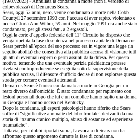
(19/07/2023) - Annullata la condanna a morte (non il verdetto di
colpevolezza) di Demarcus Sears.
Sears, oggi 52 anni, nero, venne condannato a morte nella Cobb
Countyil 27 settembre 1993 con l’accusa di aver rapito, violentato e
ucciso Gloria Ann Wilbur, 59 anni. Nel maggio 1991 era anche stato
condannato, per gli stessi fatti, a 2 ergastoli.
Oggi la corte d’appello federale dell’11° Circuito ha disposto che
venga ripetuta la fase di sentenza nel processo capitale di Demarcus
Sears perché all’epoca del suo processo era in vigore una legge (in
seguito abolita) che consentiva alla pubblica accusa di visionare tutti
gli atti di eventuali esperti o periti assunti dalla difesa. Per questo
motivo, temendo che una eventuale perizia psichiatrica potesse
rivelarsi controproducente se eseguita sotto la supervisione della
pubblica accusa, il difensore d’ufficio decise di non esplorare questa
strada per cercare eventuali attenuanti.
Demarcus Sears è l'unico condannato a morte in Georgia per un
reato diverso dall'omicidio. È stato condannato per rapimento con
lesioni personali dopo che lui e un complice hanno rapito una donna
in Georgia e l'hanno uccisa nel Kentucky.
Dopo la condanna, gli esperti psicologici hanno riferito che Sears
soffre di "significative anomalie del lobo frontale" derivanti da una
storia di "trauma cranico multiplo, abuso di sostanze ed esperienze
traumatiche".
Tuttavia, per i dubbi riportati sopra, l'avvocato di Sears non ha
affrontato questo argomento durante la fase di condanna.