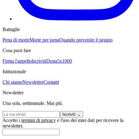
Battaglie
Pena di morte
Morte per pena
Quando prevenire è peggio
Cosa puoi fare
Firma l'appello
Iscriviti
Dona
5x1000
Istituzionale
Chi siamo
Newsletter
Contatti
Newsletter
Una sola, settimanale. Mai più.
Iscriviti
→
Accetto i
termini di privacy
e l'uso dei miei dati per ricevere la
newsletter.