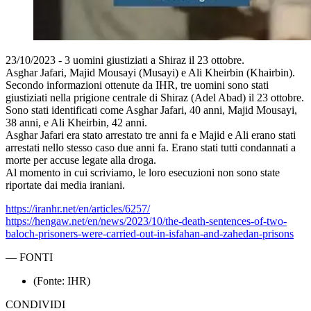
23/10/2023 - 3 uomini giustiziati a Shiraz il 23 ottobre.
Asghar Jafari, Majid Mousayi (Musayi) e Ali Kheirbin (Khairbin).
Secondo informazioni ottenute da IHR, tre uomini sono stati
giustiziati nella prigione centrale di Shiraz (Adel Abad) il 23 ottobre.
Sono stati identificati come Asghar Jafari, 40 anni, Majid Mousayi,
38 anni, e Ali Kheirbin, 42 anni.
Asghar Jafari era stato arrestato tre anni fa e Majid e Ali erano stati
arrestati nello stesso caso due anni fa. Erano stati tutti condannati a
morte per accuse legate alla droga.
Al momento in cui scriviamo, le loro esecuzioni non sono state
riportate dai media iraniani.
https://iranhr.net/en/articles/6257/
https://hengaw.net/en/news/2023/10/the-death-sentences-of-two-
baloch-prisoners-were-carried-out-in-isfahan-and-zahedan-prisons
—
FONTI
(Fonte: IHR)
CONDIVIDI