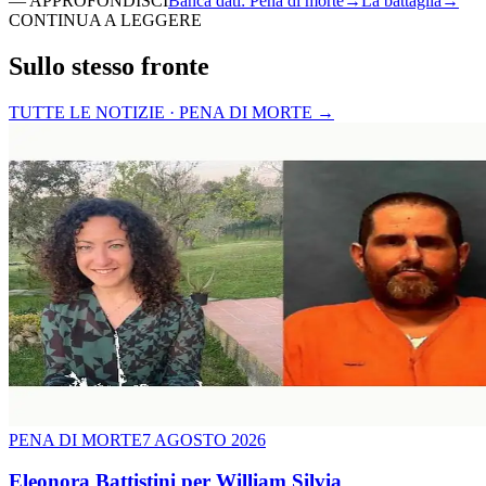
—
APPROFONDISCI
Banca dati
:
Pena di morte
→
La battaglia
→
CONTINUA A LEGGERE
Sullo stesso fronte
TUTTE LE NOTIZIE · PENA DI MORTE
→
PENA DI MORTE
7 AGOSTO 2026
Eleonora Battistini per William Silvia