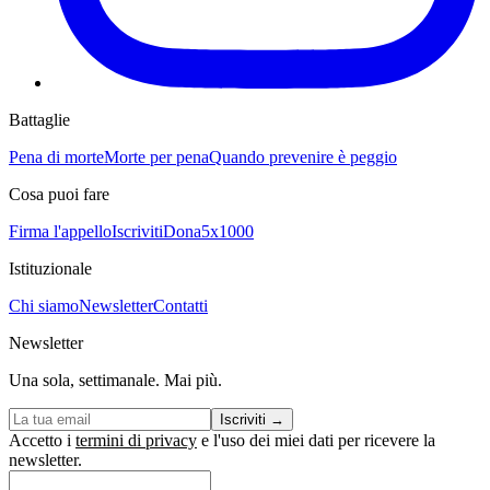
Battaglie
Pena di morte
Morte per pena
Quando prevenire è peggio
Cosa puoi fare
Firma l'appello
Iscriviti
Dona
5x1000
Istituzionale
Chi siamo
Newsletter
Contatti
Newsletter
Una sola, settimanale. Mai più.
Iscriviti
→
Accetto i
termini di privacy
e l'uso dei miei dati per ricevere la
newsletter.