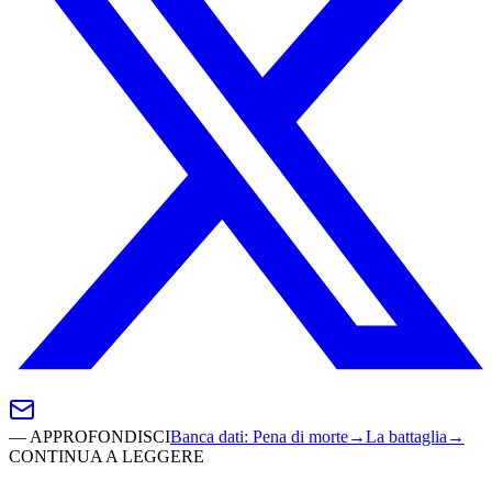
—
APPROFONDISCI
Banca dati
:
Pena di morte
→
La battaglia
→
CONTINUA A LEGGERE