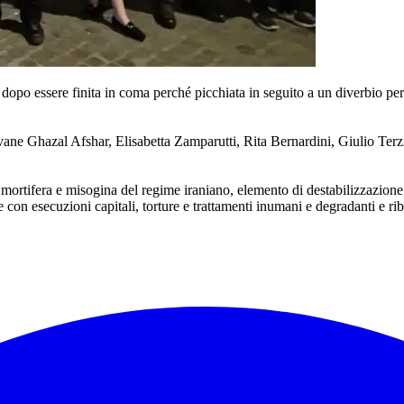
opo essere finita in coma perché picchiata in seguito a un diverbio perc
giovane Ghazal Afshar, Elisabetta Zamparutti, Rita Bernardini, Giulio Te
mortifera e misogina del regime iraniano, elemento di destabilizzazione
e con esecuzioni capitali, torture e trattamenti inumani e degradanti e r