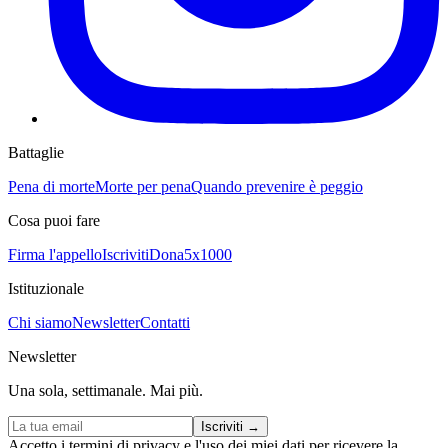
Battaglie
Pena di morte
Morte per pena
Quando prevenire è peggio
Cosa puoi fare
Firma l'appello
Iscriviti
Dona
5x1000
Istituzionale
Chi siamo
Newsletter
Contatti
Newsletter
Una sola, settimanale. Mai più.
Iscriviti
→
Accetto i
termini di privacy
e l'uso dei miei dati per ricevere la