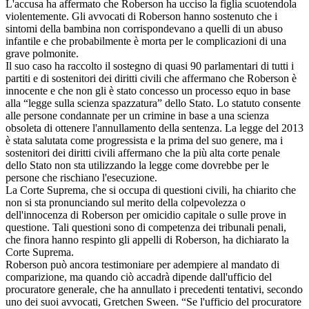
L'accusa ha affermato che Roberson ha ucciso la figlia scuotendola
violentemente. Gli avvocati di Roberson hanno sostenuto che i
sintomi della bambina non corrispondevano a quelli di un abuso
infantile e che probabilmente è morta per le complicazioni di una
grave polmonite.
Il suo caso ha raccolto il sostegno di quasi 90 parlamentari di tutti i
partiti e di sostenitori dei diritti civili che affermano che Roberson è
innocente e che non gli è stato concesso un processo equo in base
alla “legge sulla scienza spazzatura” dello Stato. Lo statuto consente
alle persone condannate per un crimine in base a una scienza
obsoleta di ottenere l'annullamento della sentenza. La legge del 2013
è stata salutata come progressista e la prima del suo genere, ma i
sostenitori dei diritti civili affermano che la più alta corte penale
dello Stato non sta utilizzando la legge come dovrebbe per le
persone che rischiano l'esecuzione.
La Corte Suprema, che si occupa di questioni civili, ha chiarito che
non si sta pronunciando sul merito della colpevolezza o
dell'innocenza di Roberson per omicidio capitale o sulle prove in
questione. Tali questioni sono di competenza dei tribunali penali,
che finora hanno respinto gli appelli di Roberson, ha dichiarato la
Corte Suprema.
Roberson può ancora testimoniare per adempiere al mandato di
comparizione, ma quando ciò accadrà dipende dall'ufficio del
procuratore generale, che ha annullato i precedenti tentativi, secondo
uno dei suoi avvocati, Gretchen Sween. “Se l'ufficio del procuratore