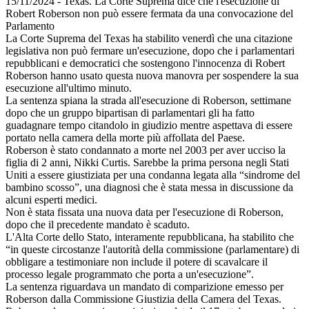
15/11/2024 - Texas. La Corte Suprema dice che l'esecuzione di
Robert Roberson non può essere fermata da una convocazione del
Parlamento
La Corte Suprema del Texas ha stabilito venerdì che una citazione
legislativa non può fermare un'esecuzione, dopo che i parlamentari
repubblicani e democratici che sostengono l'innocenza di Robert
Roberson hanno usato questa nuova manovra per sospendere la sua
esecuzione all'ultimo minuto.
La sentenza spiana la strada all'esecuzione di Roberson, settimane
dopo che un gruppo bipartisan di parlamentari gli ha fatto
guadagnare tempo citandolo in giudizio mentre aspettava di essere
portato nella camera della morte più affollata del Paese.
Roberson è stato condannato a morte nel 2003 per aver ucciso la
figlia di 2 anni, Nikki Curtis. Sarebbe la prima persona negli Stati
Uniti a essere giustiziata per una condanna legata alla “sindrome del
bambino scosso”, una diagnosi che è stata messa in discussione da
alcuni esperti medici.
Non è stata fissata una nuova data per l'esecuzione di Roberson,
dopo che il precedente mandato è scaduto.
L'Alta Corte dello Stato, interamente repubblicana, ha stabilito che
“in queste circostanze l'autorità della commissione (parlamentare) di
obbligare a testimoniare non include il potere di scavalcare il
processo legale programmato che porta a un'esecuzione”.
La sentenza riguardava un mandato di comparizione emesso per
Roberson dalla Commissione Giustizia della Camera del Texas.