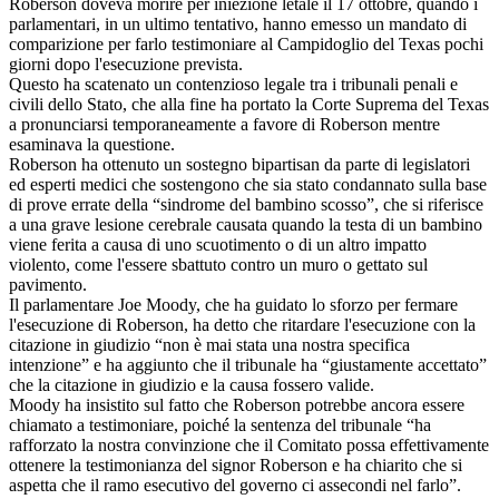
Roberson doveva morire per iniezione letale il 17 ottobre, quando i
parlamentari, in un ultimo tentativo, hanno emesso un mandato di
comparizione per farlo testimoniare al Campidoglio del Texas pochi
giorni dopo l'esecuzione prevista.
Questo ha scatenato un contenzioso legale tra i tribunali penali e
civili dello Stato, che alla fine ha portato la Corte Suprema del Texas
a pronunciarsi temporaneamente a favore di Roberson mentre
esaminava la questione.
Roberson ha ottenuto un sostegno bipartisan da parte di legislatori
ed esperti medici che sostengono che sia stato condannato sulla base
di prove errate della “sindrome del bambino scosso”, che si riferisce
a una grave lesione cerebrale causata quando la testa di un bambino
viene ferita a causa di uno scuotimento o di un altro impatto
violento, come l'essere sbattuto contro un muro o gettato sul
pavimento.
Il parlamentare Joe Moody, che ha guidato lo sforzo per fermare
l'esecuzione di Roberson, ha detto che ritardare l'esecuzione con la
citazione in giudizio “non è mai stata una nostra specifica
intenzione” e ha aggiunto che il tribunale ha “giustamente accettato”
che la citazione in giudizio e la causa fossero valide.
Moody ha insistito sul fatto che Roberson potrebbe ancora essere
chiamato a testimoniare, poiché la sentenza del tribunale “ha
rafforzato la nostra convinzione che il Comitato possa effettivamente
ottenere la testimonianza del signor Roberson e ha chiarito che si
aspetta che il ramo esecutivo del governo ci assecondi nel farlo”.