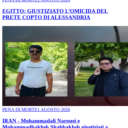
EGITTO: GIUSTIZIATO L’OMICIDA DEL
PRETE COPTO DI ALESSANDRIA
PENA DI MORTE
1 AGOSTO 2026
IRAN - Mohammadali Narouei e
Mohammadbakhsh Shahbakhsh giustiziati a