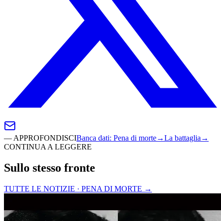
—
APPROFONDISCI
Banca dati
:
Pena di morte
→
La battaglia
→
CONTINUA A LEGGERE
Sullo stesso fronte
TUTTE LE NOTIZIE · PENA DI MORTE
→