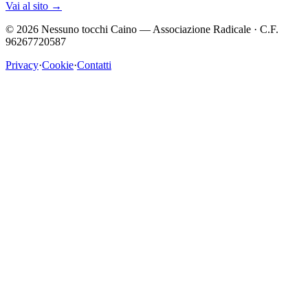
Vai al sito
→
©
2026
Nessuno tocchi Caino — Associazione Radicale · C.F.
96267720587
Privacy
·
Cookie
·
Contatti