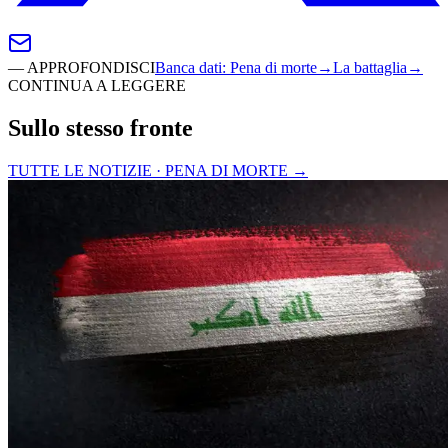
—
APPROFONDISCI
Banca dati
:
Pena di morte
→
La battaglia
→
CONTINUA A LEGGERE
Sullo stesso fronte
TUTTE LE NOTIZIE · PENA DI MORTE
→