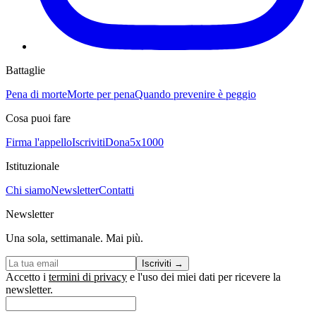
Battaglie
Pena di morte
Morte per pena
Quando prevenire è peggio
Cosa puoi fare
Firma l'appello
Iscriviti
Dona
5x1000
Istituzionale
Chi siamo
Newsletter
Contatti
Newsletter
Una sola, settimanale. Mai più.
Iscriviti
→
Accetto i
termini di privacy
e l'uso dei miei dati per ricevere la
newsletter.