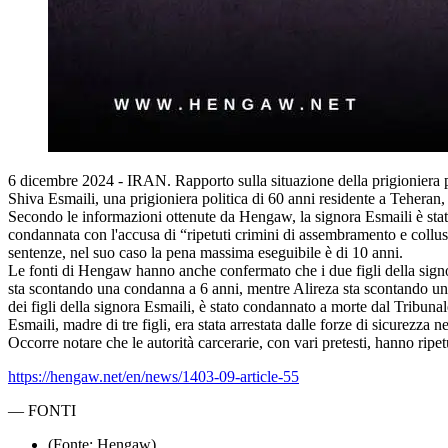
6 dicembre 2024 - IRAN. Rapporto sulla situazione della prigioniera p
Shiva Esmaili, una prigioniera politica di 60 anni residente a Teheran
Secondo le informazioni ottenute da Hengaw, la signora Esmaili è stat
condannata con l'accusa di “ripetuti crimini di assembramento e collus
sentenze, nel suo caso la pena massima eseguibile è di 10 anni.
Le fonti di Hengaw hanno anche confermato che i due figli della sign
sta scontando una condanna a 6 anni, mentre Alireza sta scontando u
dei figli della signora Esmaili, è stato condannato a morte dal Tribun
Esmaili, madre di tre figli, era stata arrestata dalle forze di sicurezz
Occorre notare che le autorità carcerarie, con vari pretesti, hanno ripetut
https://hengaw.net/en/news/1403-09-article-55
—
FONTI
(Fonte: Hengaw)