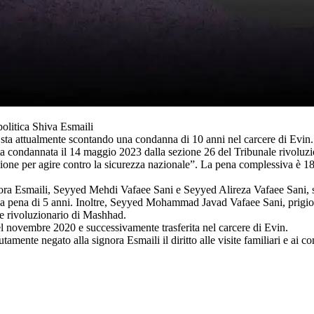
olitica Shiva Esmaili
, sta attualmente scontando una condanna di 10 anni nel carcere di Evin.
a condannata il 14 maggio 2023 dalla sezione 26 del Tribunale rivoluzio
ione per agire contro la sicurezza nazionale”. La pena complessiva è 18 
ora Esmaili, Seyyed Mehdi Vafaee Sani e Seyyed Alireza Vafaee Sani, so
na pena di 5 anni. Inoltre, Seyyed Mohammad Javad Vafaee Sani, prigion
ale rivoluzionario di Mashhad.
a nel novembre 2020 e successivamente trasferita nel carcere di Evin.
amente negato alla signora Esmaili il diritto alle visite familiari e ai cont