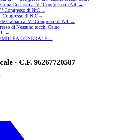
 Farina Coscioni al V° Congresso di NtC
→
 V° Congresso di NtC
→
V° Congresso di NtC
→
ide Galliani al V° Congresso di NtC
→
resso di Nessuno tocchi Caino
→
TI
→
SEMBLEA GENERALE
→
cale · C.F. 96267720587
.