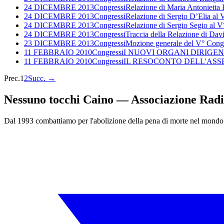
24 DICEMBRE 2013
Congressi
Relazione di Maria Antonietta
24 DICEMBRE 2013
Congressi
Relazione di Sergio D’Elia al
24 DICEMBRE 2013
Congressi
Relazione di Sergio Segio al 
24 DICEMBRE 2013
Congressi
Traccia della Relazione di Dav
23 DICEMBRE 2013
Congressi
Mozione generale del V° Cong
11 FEBBRAIO 2010
Congressi
I NUOVI ORGANI DIRIGEN
11 FEBBRAIO 2010
Congressi
IL RESOCONTO DELL'AS
Prec.
1
2
Succ.
→
Nessuno tocchi Caino — Associazione Radi
Dal 1993 combattiamo per l'abolizione della pena di morte nel mondo