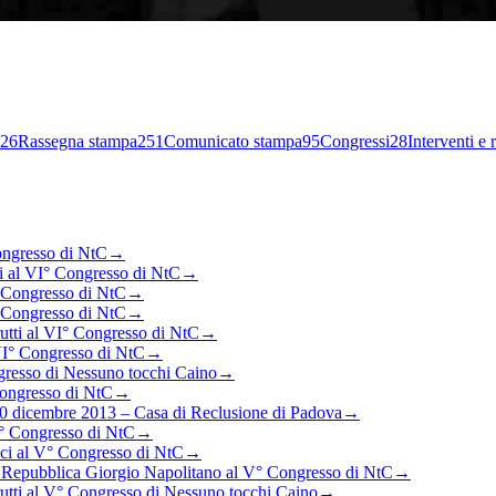
26
Rassegna stampa
251
Comunicato stampa
95
Congressi
28
Interventi e
ongresso di NtC
→
ti al VI° Congresso di NtC
→
° Congresso di NtC
→
° Congresso di NtC
→
utti al VI° Congresso di NtC
→
VI° Congresso di NtC
→
resso di Nessuno tocchi Caino
→
Congresso di NtC
→
0 dicembre 2013 – Casa di Reclusione di Padova
→
V° Congresso di NtC
→
ci al V° Congresso di NtC
→
a Repubblica Giorgio Napolitano al V° Congresso di NtC
→
utti al V° Congresso di Nessuno tocchi Caino
→