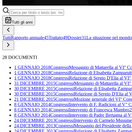
Tutti gli anni
Tutti
Rapporto annuale
45
Trattato
49
Dossier
31
La situazione nel mondo
28
DOCUMENTI
1 GENNAIO 2018
Congressi
Messaggio di Mattarella al VI° C
1 GENNAIO 2018
Congressi
Relazione di Elisabetta Zamparut
1 GENNAIO 2018
Congressi
Relazione di Sergio D'Elia al VI
31 DICEMBRE 2015
Congressi
Messaggio di Mattarella al VI
30 DICEMBRE 2015
Congressi
Relazione di Elisabetta Zampar
30 DICEMBRE 2015
Congressi
Relazione di Sergio D'Elia al 
21 DICEMBRE 2015
Congressi
Mozione generale del VI° Cong
8 GENNAIO 2014
Congressi
Intervento di F. Radicioni al V° 
8 GENNAIO 2014
Congressi
Intervento di Francesca Mambro
2
8 GENNAIO 2014
Congressi
Intervento di Padre Bertagna al 
24 DICEMBRE 2013
Congressi
Intervento di Carmelo Musume
24 DICEMBRE 2013
Congressi
Messaggio del Presidente dell
24 DICEMBRE 2013
Congressi
Relazione di Elisabetta Zampar