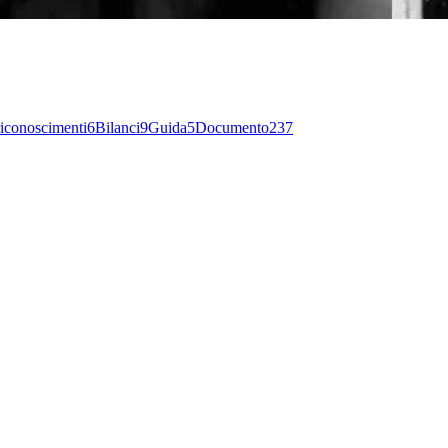
 riconoscimenti
6
Bilanci
9
Guida
5
Documento
237