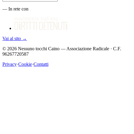
—
In rete con
Vai al sito
→
©
2026
Nessuno tocchi Caino — Associazione Radicale · C.F.
96267720587
Privacy
·
Cookie
·
Contatti