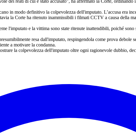
e dei reati di cui è stato accusato", ha affermato la Corte, ordinando 
icano in modo definitivo la colpevolezza dell'imputato. L’accusa era incen
tavia la Corte ha ritenuto inammissibili i filmati CCTV a causa della man
ieme l'imputato e la vittima sono state ritenute inattendibili, poiché son
resumibilmente resa dall'imputato, respingendola come prova debole se
ciente a motivare la condanna.
strare la colpevolezza dell'imputato oltre ogni ragionevole dubbio, dec