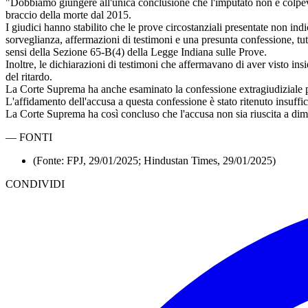
"Dobbiamo giungere all'unica conclusione che l'imputato non è colpevol
braccio della morte dal 2015.
I giudici hanno stabilito che le prove circostanziali presentate non ind
sorveglianza, affermazioni di testimoni e una presunta confessione, tut
sensi della Sezione 65-B(4) della Legge Indiana sulle Prove.
Inoltre, le dichiarazioni di testimoni che affermavano di aver visto ins
del ritardo.
La Corte Suprema ha anche esaminato la confessione extragiudiziale p
L'affidamento dell'accusa a questa confessione è stato ritenuto insuffi
La Corte Suprema ha così concluso che l'accusa non sia riuscita a dimo
—
FONTI
(Fonte: FPJ, 29/01/2025; Hindustan Times, 29/01/2025)
CONDIVIDI