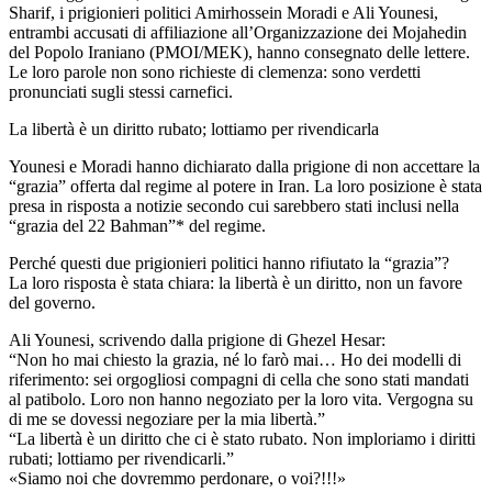
Sharif, i prigionieri politici Amirhossein Moradi e Ali Younesi,
entrambi accusati di affiliazione all’Organizzazione dei Mojahedin
del Popolo Iraniano (PMOI/MEK), hanno consegnato delle lettere.
Le loro parole non sono richieste di clemenza: sono verdetti
pronunciati sugli stessi carnefici.
La libertà è un diritto rubato; lottiamo per rivendicarla
Younesi e Moradi hanno dichiarato dalla prigione di non accettare la
“grazia” offerta dal regime al potere in Iran. La loro posizione è stata
presa in risposta a notizie secondo cui sarebbero stati inclusi nella
“grazia del 22 Bahman”* del regime.
Perché questi due prigionieri politici hanno rifiutato la “grazia”?
La loro risposta è stata chiara: la libertà è un diritto, non un favore
del governo.
Ali Younesi, scrivendo dalla prigione di Ghezel Hesar:
“Non ho mai chiesto la grazia, né lo farò mai… Ho dei modelli di
riferimento: sei orgogliosi compagni di cella che sono stati mandati
al patibolo. Loro non hanno negoziato per la loro vita. Vergogna su
di me se dovessi negoziare per la mia libertà.”
“La libertà è un diritto che ci è stato rubato. Non imploriamo i diritti
rubati; lottiamo per rivendicarli.”
«Siamo noi che dovremmo perdonare, o voi?!!!»