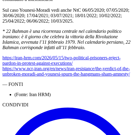
Sul caso Younesi-Moradi vedi anche NtC 06/05/2020; 07/05/2020;
30/06/2020; 17/04/2021; 03/07/2021; 18/01/2022; 10/02/2022;
25/04/2022; 06/06/2022; 10/03/2025.
* 22 Bahman è una ricorrenza centrale nel calendario politico
iraniano: è il giorno che celebra la vittoria della Rivoluzione
Islamica, avvenuta l’11 febbraio 1979. Nel calendario persiano, 22
Bahman corrisponde infatti all’11 febbraio.
https://iran-hrm.com/2026/05/15/two-political-prisoners-reject-
pardon-in-protest-against-executions/
https://www.ncr-iran.org/en/news/iran-resistance/the-verdict-of-the-
unbroken-moradi-and-younesi-spurn-the-hangmans-sham-amnesty/
—
FONTI
(Fonte: Iran HRM)
CONDIVIDI