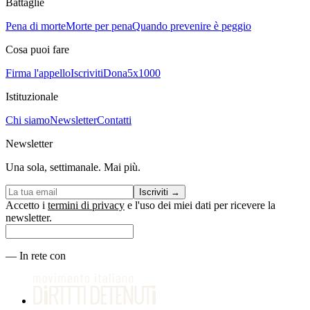
Battaglie
Pena di morte
Morte per pena
Quando prevenire è peggio
Cosa puoi fare
Firma l'appello
Iscriviti
Dona
5x1000
Istituzionale
Chi siamo
Newsletter
Contatti
Newsletter
Una sola, settimanale. Mai più.
Iscriviti
→
Accetto i
termini di privacy
e l'uso dei miei dati per ricevere la
newsletter.
—
In rete con