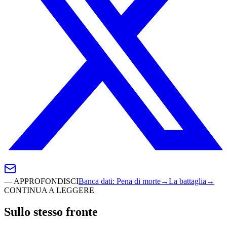
—
APPROFONDISCI
Banca dati
:
Pena di morte
→
La battaglia
→
CONTINUA A LEGGERE
Sullo stesso fronte