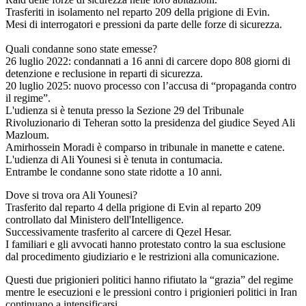
Trasferiti in isolamento nel reparto 209 della prigione di Evin.
Mesi di interrogatori e pressioni da parte delle forze di sicurezza.
Quali condanne sono state emesse?
26 luglio 2022: condannati a 16 anni di carcere dopo 808 giorni di
detenzione e reclusione in reparti di sicurezza.
20 luglio 2025: nuovo processo con l’accusa di “propaganda contro
il regime”.
L'udienza si è tenuta presso la Sezione 29 del Tribunale
Rivoluzionario di Teheran sotto la presidenza del giudice Seyed Ali
Mazloum.
Amirhossein Moradi è comparso in tribunale in manette e catene.
L'udienza di Ali Younesi si è tenuta in contumacia.
Entrambe le condanne sono state ridotte a 10 anni.
Dove si trova ora Ali Younesi?
Trasferito dal reparto 4 della prigione di Evin al reparto 209
controllato dal Ministero dell'Intelligence.
Successivamente trasferito al carcere di Qezel Hesar.
I familiari e gli avvocati hanno protestato contro la sua esclusione
dal procedimento giudiziario e le restrizioni alla comunicazione.
Questi due prigionieri politici hanno rifiutato la “grazia” del regime
mentre le esecuzioni e le pressioni contro i prigionieri politici in Iran
continuano a intensificarsi.