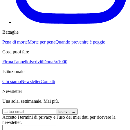
Battaglie
Pena di morte
Morte per pena
Quando prevenire è peggio
Cosa puoi fare
Firma l'appello
Iscriviti
Dona
5x1000
Istituzionale
Chi siamo
Newsletter
Contatti
Newsletter
Una sola, settimanale. Mai più.
Iscriviti
→
Accetto i
termini di privacy
e l'uso dei miei dati per ricevere la
newsletter.